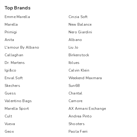
Top Brands
Emme Marella
Cinzia Soft
Marella
New Balance
Primigi
Nero Giardini
Anita
Albano
L'amour By Albano
Liu Jo
Callaghan
Birkenstock
Dr. Martens
Iblues
Igi&co
Calvin Klein
Enval Soft
Weekend Maxmara
Skechers
Sun68
Guess
Chantal
Valentino Bags
Camore
Marella Sport
AX Armani Exchange
Cult
Andrea Pinto
Vueva
Shooters
Geox
Paola Ferri