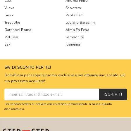
Cult
Andrea Pinto
Vueva
Shooters
Geox
Paola Ferri
Tres Jolie
Luciano Barachini
Gattinoni Roma
Alma En Pena
Melluso
Samsonite
Ea7
Ipanema
5% DI SCONTO PER TE!
Iscriviti ora per scoprire promo esclusive e per ottenere uno sconto sul
tuo prossimo acquisto!
ISCRIVITI
Iscrivendoti accetti di ricevere comunicazioni promozionali in base a quanto
dichiarato
qui
.