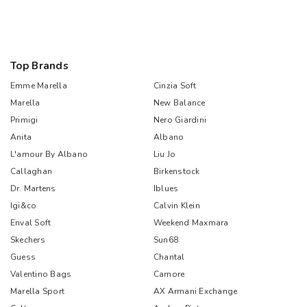
Top Brands
Emme Marella
Cinzia Soft
Marella
New Balance
Primigi
Nero Giardini
Anita
Albano
L'amour By Albano
Liu Jo
Callaghan
Birkenstock
Dr. Martens
Iblues
Igi&co
Calvin Klein
Enval Soft
Weekend Maxmara
Skechers
Sun68
Guess
Chantal
Valentino Bags
Camore
Marella Sport
AX Armani Exchange