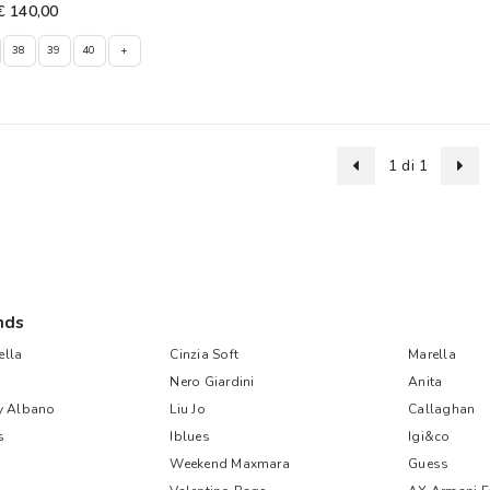
€ 140,00
38
39
40
+
1 di 1
nds
lla
Cinzia Soft
Marella
Nero Giardini
Anita
y Albano
Liu Jo
Callaghan
s
Iblues
Igi&co
Weekend Maxmara
Guess