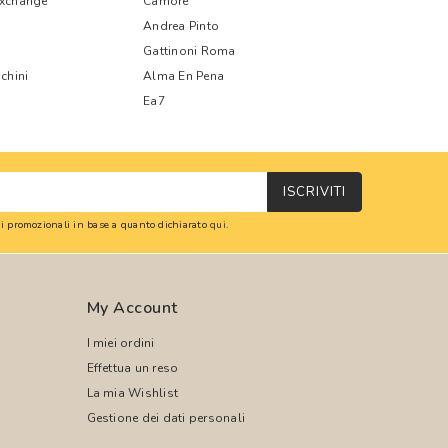
Exchange
Camore
Andrea Pinto
Gattinoni Roma
chini
Alma En Pena
Ea7
ISCRIVITI
oni promozionali in base a quanto dichiarato
qui
.
My Account
I miei ordini
Effettua un reso
La mia Wishlist
Gestione dei dati personali