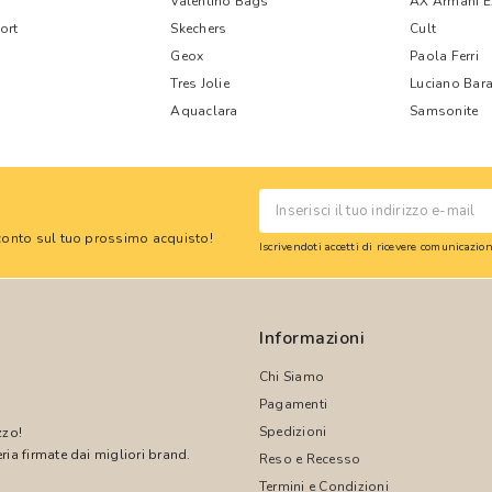
Valentino Bags
AX Armani 
ort
Skechers
Cult
Geox
Paola Ferri
Tres Jolie
Luciano Bara
Aquaclara
Samsonite
 sconto sul tuo prossimo acquisto!
Iscrivendoti accetti di ricevere comunicazi
Informazioni
Chi Siamo
Pagamenti
Spedizioni
zzo!
ria firmate dai migliori brand.
Reso e Recesso
Termini e Condizioni