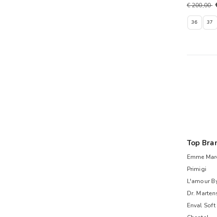
€ 200,00
36
37
Top Bra
Emme Mare
Primigi
L'amour B
Dr. Marten
Enval Soft