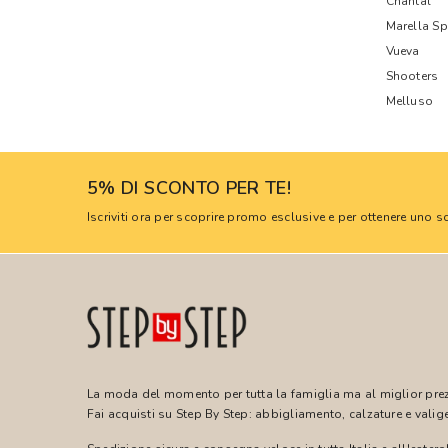
Chantal
Marella Sp
Vueva
Shooters
Melluso
5% DI SCONTO PER TE!
Iscriviti ora per scoprire promo esclusive e per ottenere uno
La moda del momento per tutta la famiglia ma al miglior pre
Fai acquisti su Step By Step: abbigliamento, calzature e valige