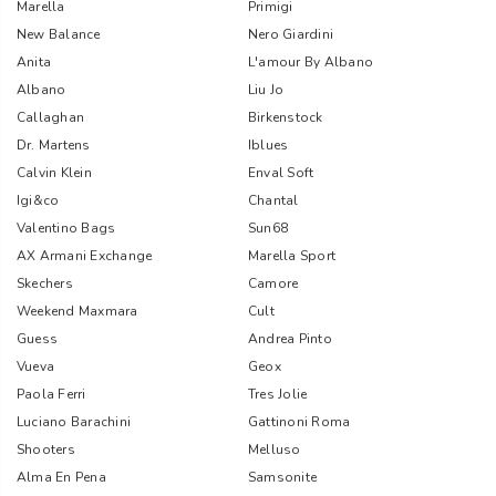
Marella
Primigi
New Balance
Nero Giardini
Anita
L'amour By Albano
Albano
Liu Jo
Callaghan
Birkenstock
Dr. Martens
Iblues
Calvin Klein
Enval Soft
Igi&co
Chantal
Valentino Bags
Sun68
AX Armani Exchange
Marella Sport
Skechers
Camore
Weekend Maxmara
Cult
Guess
Andrea Pinto
Vueva
Geox
Paola Ferri
Tres Jolie
Luciano Barachini
Gattinoni Roma
Shooters
Melluso
Alma En Pena
Samsonite