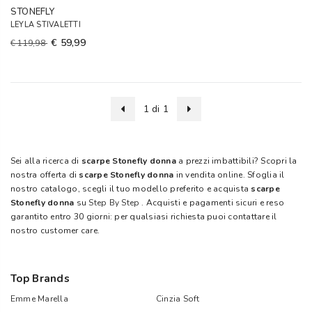
STONEFLY
LEYLA STIVALETTI
€ 59,99
€ 119,98
1 di 1
Sei alla ricerca di
scarpe Stonefly donna
a prezzi imbattibili? Scopri la
nostra offerta di
scarpe Stonefly donna
in vendita online. Sfoglia il
nostro catalogo, scegli il tuo modello preferito e acquista
scarpe
Stonefly donna
su
Step By Step
. Acquisti e pagamenti sicuri e reso
garantito entro 30 giorni: per qualsiasi richiesta puoi contattare il
nostro customer care.
Top Brands
Emme Marella
Cinzia Soft