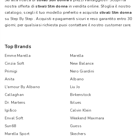
Sei alla ricerca di
stivali Stm donna
a prezzi vantaggiosi? Scopri la
nostra offerta di
stivali Stm donna
in vendita online. Sfoglia il nostro
catalogo, scegli il tuo modello preferito e acquista
stivali Stm donna
su
Step By Step
. Acquisti e pagamenti sicuri e reso garantito entro 30
giorni; per qualsiasi richiesta puoi contattare il nostro customer care.
Top Brands
Emme Marella
Marella
Cinzia Soft
New Balance
Primigi
Nero Giardini
Anita
Albano
L'amour By Albano
Liu Jo
Callaghan
Birkenstock
Dr. Martens
Iblues
Igi&co
Calvin Klein
Enval Soft
Weekend Maxmara
Sun68
Guess
Marella Sport
Skechers