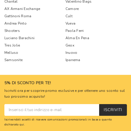
Chantal
Valentino Bags
AX Armani Exchange
Camore
Gattinoni Roma
Cult
Andrea Pinto
Vueva
Shooters
Paola Ferri
Luciano Barachini
Alma En Pena
Tres Jolie
Geox
Melluso
Inuovo
Samsonite
Ipanema
5% DI SCONTO PER TE!
Iscriviti ora per scoprire promo esclusive e per ottenere uno sconto sul
tuo prossimo acquisto!
ISCRIVITI
Iscrivendoti accetti di ricevere comunicazioni promozionali in base a quanto
dichiarato
qui
.