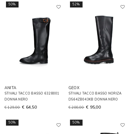
50%
52%
ANITA
GEOX
STIVALI TACCO BASSO 6328001
STIVALI TACCO BASSO NORIZA
DONNA NERO
D564ZB043KB DONNA NERO
€ 64,50
€ 95,00
€ 129,00
€ 200,00
50%
50%