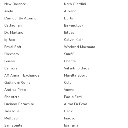
New Balance
Nero Giardini
Anita
Albano
L'amour By Albano
Liu Jo
Callaghan
Birkenstock
Dr. Martens
Iblues
Igi&co
Calvin Klein
Enval Soft
Weekend Maxmara
Skechers
Sun68
Guess
Chantal
Camore
Valentino Bags
AX Armani Exchange
Marella Sport
Gattinoni Roma
Cult
Andrea Pinto
Vueva
Shooters
Paola Ferri
Luciano Barachini
Alma En Pena
Tres Jolie
Geox
Melluso
Inuovo
Samsonite
Ipanema