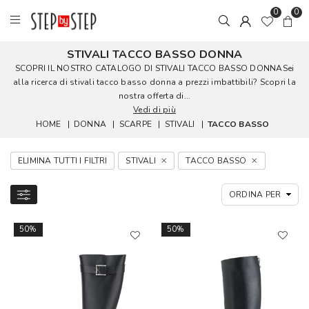
0
0
STIVALI TACCO BASSO DONNA
SCOPRI IL NOSTRO CATALOGO DI STIVALI TACCO BASSO DONNASei
alla ricerca di stivali tacco basso donna a prezzi imbattibili? Scopri la
nostra offerta di...
Vedi di più
HOME
|
DONNA
|
SCARPE
|
STIVALI
|
TACCO BASSO
ELIMINA TUTTI I FILTRI
STIVALI
TACCO BASSO
50%
50%