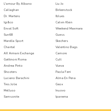
L'amour By Albano
Liu Jo
Callaghan
Birkenstock
Dr. Martens
Iblues
Igi&co
Calvin Klein
Enval Soft
Weekend Maxmara
Sun68
Guess
Marella Sport
Skechers
Chantal
Valentino Bags
AX Armani Exchange
Camore
Gattinoni Roma
Cult
Andrea Pinto
Vueva
Shooters
Paola Ferri
Luciano Barachini
Alma En Pena
Tres Jolie
Geox
Melluso
Inuovo
Samsonite
Ipanema