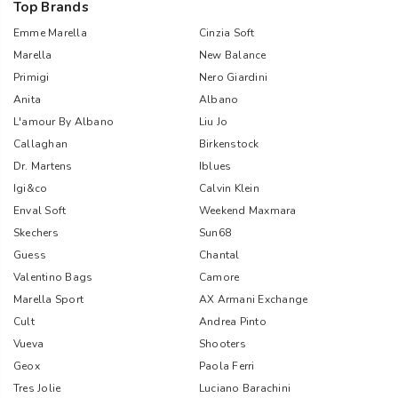
Top Brands
Emme Marella
Cinzia Soft
Marella
New Balance
Primigi
Nero Giardini
Anita
Albano
L'amour By Albano
Liu Jo
Callaghan
Birkenstock
Dr. Martens
Iblues
Igi&co
Calvin Klein
Enval Soft
Weekend Maxmara
Skechers
Sun68
Guess
Chantal
Valentino Bags
Camore
Marella Sport
AX Armani Exchange
Cult
Andrea Pinto
Vueva
Shooters
Geox
Paola Ferri
Tres Jolie
Luciano Barachini