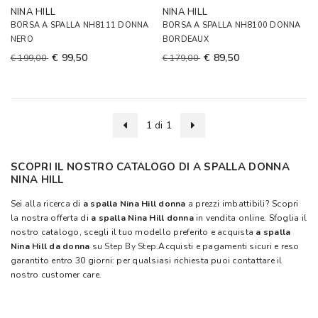
NINA HILL
NINA HILL
BORSA A SPALLA NH8111 DONNA
BORSA A SPALLA NH8100 DONNA
NERO
BORDEAUX
€ 99,50
€ 89,50
€ 199,00
€ 179,00
1 di 1
SCOPRI IL NOSTRO CATALOGO DI A SPALLA DONNA
NINA HILL
Sei alla ricerca di
a spalla Nina Hill donna
a prezzi imbattibili? Scopri
la nostra offerta di
a spalla Nina Hill donna
in vendita online. Sfoglia il
nostro catalogo, scegli il tuo modello preferito e acquista
a spalla
Nina Hill da donna
su
Step By Step
.Acquisti e pagamenti sicuri e reso
garantito entro 30 giorni: per qualsiasi richiesta puoi contattare il
nostro customer care.