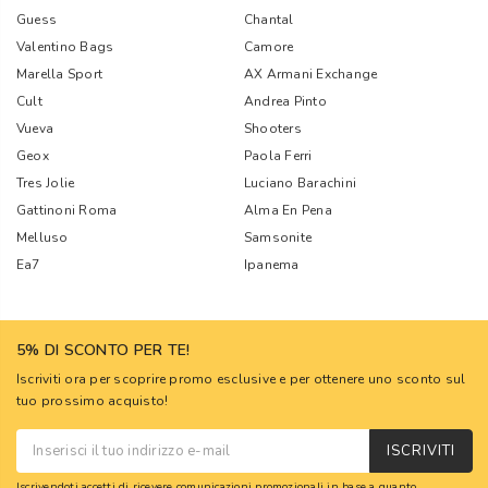
Guess
Chantal
Valentino Bags
Camore
Marella Sport
AX Armani Exchange
Cult
Andrea Pinto
Vueva
Shooters
Geox
Paola Ferri
Tres Jolie
Luciano Barachini
Gattinoni Roma
Alma En Pena
Melluso
Samsonite
Ea7
Ipanema
5% DI SCONTO PER TE!
Iscriviti ora per scoprire promo esclusive e per ottenere uno sconto sul
tuo prossimo acquisto!
ISCRIVITI
Iscrivendoti accetti di ricevere comunicazioni promozionali in base a quanto