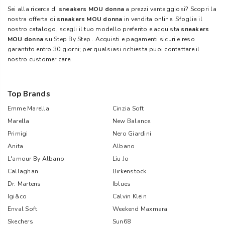
Sei alla ricerca di
sneakers MOU donna
a prezzi vantaggiosi? Scopri la
nostra offerta di
sneakers MOU donna
in vendita online. Sfoglia il
nostro catalogo, scegli il tuo modello preferito e acquista
sneakers
MOU donna
su
Step By Step
. Acquisti e pagamenti sicuri e reso
garantito entro 30 giorni; per qualsiasi richiesta puoi contattare il
nostro customer care.
Top Brands
Emme Marella
Cinzia Soft
Marella
New Balance
Primigi
Nero Giardini
Anita
Albano
L'amour By Albano
Liu Jo
Callaghan
Birkenstock
Dr. Martens
Iblues
Igi&co
Calvin Klein
Enval Soft
Weekend Maxmara
Skechers
Sun68