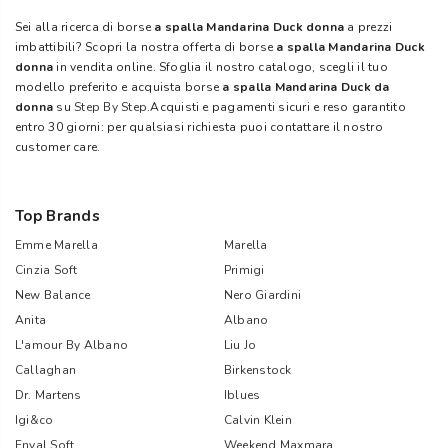
Sei alla ricerca di borse
a spalla Mandarina Duck donna
a prezzi
imbattibili? Scopri la nostra offerta di borse
a spalla Mandarina Duck
donna
in vendita online. Sfoglia il nostro catalogo, scegli il tuo
modello preferito e acquista borse
a spalla Mandarina Duck da
donna
su
Step By Step
.Acquisti e pagamenti sicuri e reso garantito
entro 30 giorni: per qualsiasi richiesta puoi contattare il nostro
customer care.
Top Brands
Emme Marella
Marella
Cinzia Soft
Primigi
New Balance
Nero Giardini
Anita
Albano
L'amour By Albano
Liu Jo
Callaghan
Birkenstock
Dr. Martens
Iblues
Igi&co
Calvin Klein
Enval Soft
Weekend Maxmara