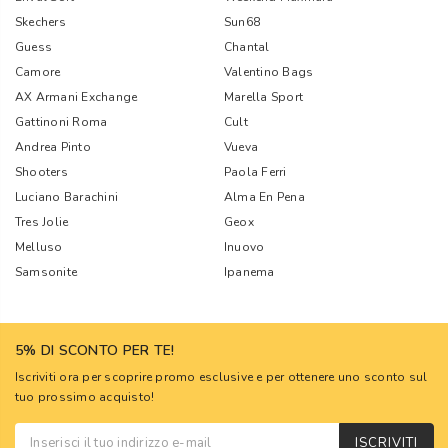
Skechers
Sun68
Guess
Chantal
Camore
Valentino Bags
AX Armani Exchange
Marella Sport
Gattinoni Roma
Cult
Andrea Pinto
Vueva
Shooters
Paola Ferri
Luciano Barachini
Alma En Pena
Tres Jolie
Geox
Melluso
Inuovo
Samsonite
Ipanema
5% DI SCONTO PER TE!
Iscriviti ora per scoprire promo esclusive e per ottenere uno sconto sul
tuo prossimo acquisto!
ISCRIVITI