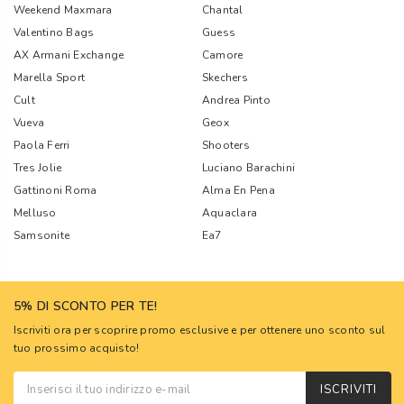
Weekend Maxmara
Chantal
Valentino Bags
Guess
AX Armani Exchange
Camore
Marella Sport
Skechers
Cult
Andrea Pinto
Vueva
Geox
Paola Ferri
Shooters
Tres Jolie
Luciano Barachini
Gattinoni Roma
Alma En Pena
Melluso
Aquaclara
Samsonite
Ea7
5% DI SCONTO PER TE!
Iscriviti ora per scoprire promo esclusive e per ottenere uno sconto sul
tuo prossimo acquisto!
ISCRIVITI