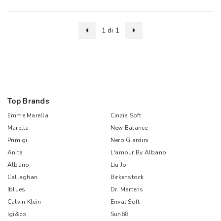
1 di 1
Top Brands
Emme Marella
Cinzia Soft
Marella
New Balance
Primigi
Nero Giardini
Anita
L'amour By Albano
Albano
Liu Jo
Callaghan
Birkenstock
Iblues
Dr. Martens
Calvin Klein
Enval Soft
Igi&co
Sun68