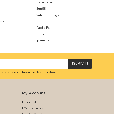
Calvin Klein
Sun68
Valentino Bags
oma
Cult
Paola Ferri
Geox
Ipanema
ISCRIVITI
oni promozionali in base a quanto dichiarato
qui
.
My Account
I miei ordini
Effettua un reso