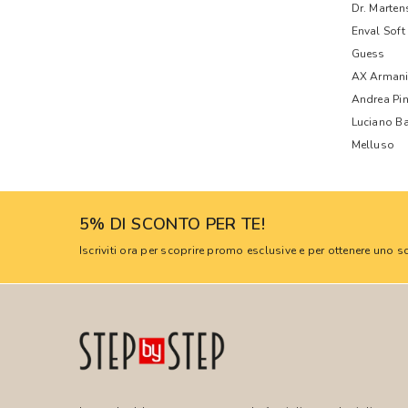
Dr. Marten
Enval Soft
Guess
AX Armani
Andrea Pi
Luciano Ba
Melluso
5% DI SCONTO PER TE!
Iscriviti ora per scoprire promo esclusive e per ottenere uno