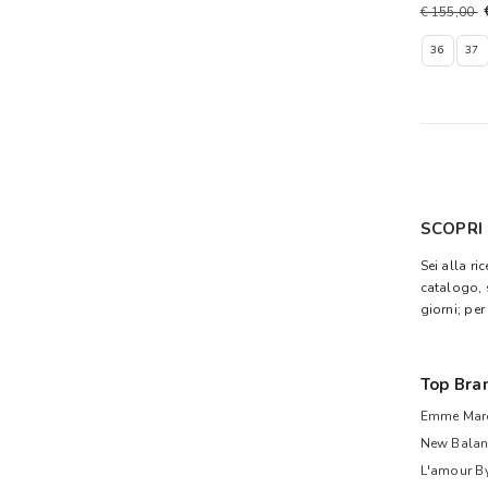
€ 155,00
36
37
SCOPRI
Sei alla ri
catalogo, 
giorni; per
Top Bra
Emme Mare
New Balan
L'amour B