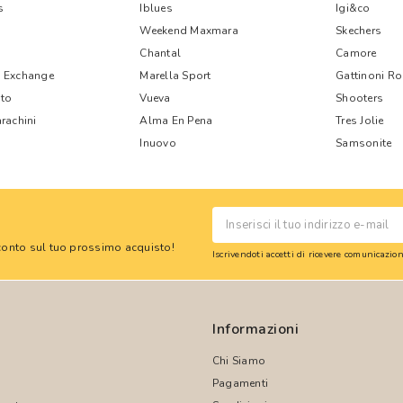
s
Iblues
Igi&co
Weekend Maxmara
Skechers
Chantal
Camore
 Exchange
Marella Sport
Gattinoni R
nto
Vueva
Shooters
rachini
Alma En Pena
Tres Jolie
Inuovo
Samsonite
 sconto sul tuo prossimo acquisto!
Iscrivendoti accetti di ricevere comunicazi
Informazioni
Chi Siamo
Pagamenti