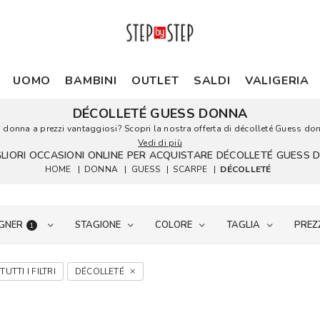
UOMO
BAMBINI
OUTLET
SALDI
VALIGERIA
DÉCOLLETÉ GUESS DONNA
s donna a prezzi vantaggiosi? Scopri la nostra offerta di décolleté Guess donna
Vedi di più
GLIORI OCCASIONI ONLINE PER ACQUISTARE DÉCOLLETÉ GUESS
HOME
|
DONNA
|
GUESS
|
SCARPE
|
DÉCOLLETÉ
GNER
STAGIONE
COLORE
TAGLIA
PREZ
1
TUTTI I FILTRI
DÉCOLLETÉ