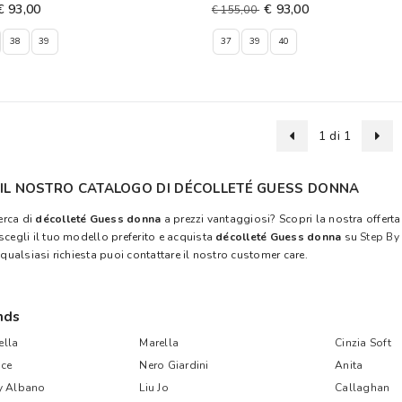
€ 93,00
€ 93,00
€ 155,00
38
39
37
39
40
1 di 1
 IL NOSTRO CATALOGO DI DÉCOLLETÉ GUESS DONNA
cerca di
décolleté Guess donna
a prezzi vantaggiosi? Scopri la nostra offerta
scegli il tuo modello preferito e acquista
décolleté Guess donna
su
Step By
 qualsiasi richiesta puoi contattare il nostro customer care.
nds
lla
Marella
Cinzia Soft
ce
Nero Giardini
Anita
y Albano
Liu Jo
Callaghan