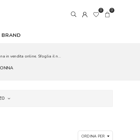
0
0
BRAND
 in vendita online. Sfoglia il n...
 DONNA
ZO