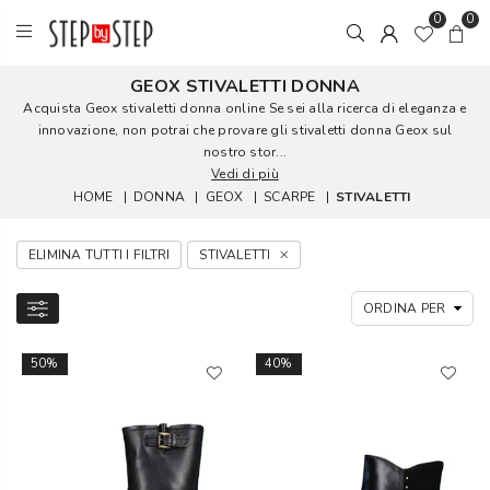
0
0
GEOX STIVALETTI DONNA
Acquista Geox stivaletti donna online Se sei alla ricerca di eleganza e
innovazione, non potrai che provare gli stivaletti donna Geox sul
nostro stor...
Vedi di più
HOME
|
DONNA
|
GEOX
|
SCARPE
|
STIVALETTI
ELIMINA TUTTI I FILTRI
STIVALETTI
50%
40%