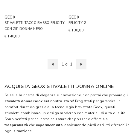
GEOX
GEOX
STIVALETTI TACCO BASSO FELICITY
FELICITY G
CON ZIP DONNA NERO
€ 130,00
€ 140,00
1 di 1
ACQUISTA GEOX STIVALETTI DONNA ONLINE
Se sei alla ricerca di eleganza e innovazione, non potrai che provare gli
s
tivaletti donna Geox sul nostro store
! Progettati per garantire un
comfort duraturo grazie alla tecnologia brevettata Geox, questi
stivaletti combinano un design moderno con materiali di alta qualità.
Sono perfetti per chi cerca calzature che possano offrire sia
traspirabilità
che
impermeabilità
, assicurando piedi asciutti e freschi in
ogni situazione.