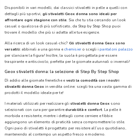
Disponibili in vari modelli, dai classici stivaletti in pelle a quelli con
dettagli più sportivi,
gli stivaletti Geox donna sono ideali per
affrontare ogni stagione con stile
. Sia che tu stia cercando un look
casual o qualcosa di più sofisticato, da Step by Step Shop puoi
trovare il modello che più si adatta alle tue esigenze.
Alla ricerca di un look casual-chic?
Gli stivaletti donna Geox sono
versatili:
abbinali a una gonna e
chemisier
o scegli i
pantaloni palazzo
per slanciare la figura! Inoltre, la suola è progettata per essere
traspirante e antiscivolo, perfetta per le giornate autunnali o invernali!
Geox stivaletti donna: la selezione di Step By Step Shop
Dì addio alle giornate frenetiche e
vesti la comodità con i nostri
stivaletti donna Geox
in vendita online: scegli tra una vasta gamma di
prodotti il modello ideale per te!
I materiali utilizzati per realizzare gli
stivaletti donna Geox
sono
selezionati con cura per garantire
durabilità e comfort
. La pelle è
morbida e resistente, mentre i dettagli come cerniere e fibbie
aggiungono un elemento di praticità senza compromettere lo stile.
Ogni paio di stivaletti è progettato per resistere all’uso quotidiano,
mantenendo al contempo un aspetto fresco e moderno.