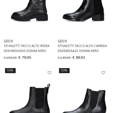
GEOX
GEOX
STIVALETTI TACCO ALTO IRIDEA
STIVALETTI TACCO ALTO CAMEXIA
D56HRD00043 DONNA NERO
D565EE0AA21 DONNA NERO
€ 79,95
€ 89,93
€ 159,90
€ 149,89
50%
50%