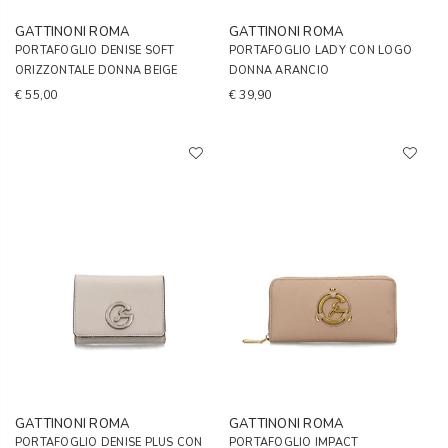
GATTINONI ROMA
GATTINONI ROMA
PORTAFOGLIO DENISE SOFT
PORTAFOGLIO LADY CON LOGO
ORIZZONTALE DONNA BEIGE
DONNA ARANCIO
€ 55,00
€ 39,90
GATTINONI ROMA
GATTINONI ROMA
PORTAFOGLIO DENISE PLUS CON
PORTAFOGLIO IMPACT