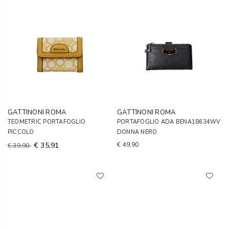
GATTINONI ROMA
GATTINONI ROMA
TEOMETRIC PORTAFOGLIO
PORTAFOGLIO ADA BENA18634WV
PICCOLO
DONNA NERO
€ 35,91
€ 49,90
€ 39,90