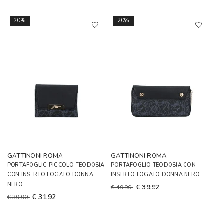
20%
20%
GATTINONI ROMA
GATTINONI ROMA
PORTAFOGLIO PICCOLO TEODOSIA
PORTAFOGLIO TEODOSIA CON
CON INSERTO LOGATO DONNA
INSERTO LOGATO DONNA NERO
NERO
€ 39,92
€ 49,90
€ 31,92
€ 39,90