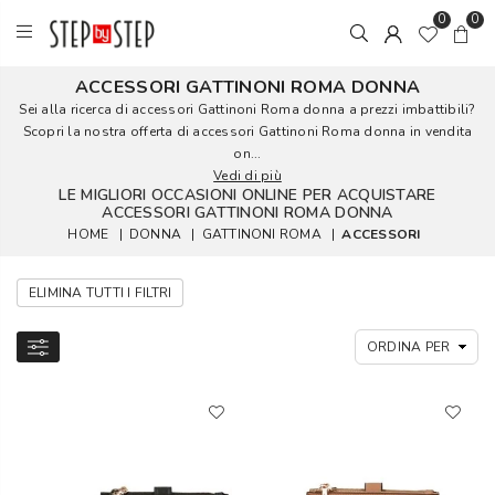
0
0
ACCESSORI GATTINONI ROMA DONNA
Sei alla ricerca di accessori Gattinoni Roma donna a prezzi imbattibili?
Scopri la nostra offerta di accessori Gattinoni Roma donna in vendita
on...
Vedi di più
LE MIGLIORI OCCASIONI ONLINE PER ACQUISTARE
ACCESSORI GATTINONI ROMA DONNA
HOME
|
DONNA
|
GATTINONI ROMA
|
ACCESSORI
ELIMINA TUTTI I FILTRI