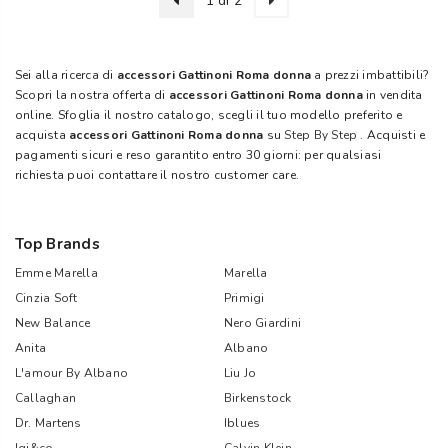
1 di 2
Sei alla ricerca di
accessori Gattinoni Roma donna
a prezzi imbattibili?
Scopri la nostra offerta di
accessori Gattinoni Roma donna
in vendita
online. Sfoglia il nostro catalogo, scegli il tuo modello preferito e
acquista
accessori Gattinoni Roma donna
su
Step By Step
. Acquisti e
pagamenti sicuri e reso garantito entro 30 giorni: per qualsiasi
richiesta puoi contattare il nostro customer care.
Top Brands
Emme Marella
Marella
Cinzia Soft
Primigi
New Balance
Nero Giardini
Anita
Albano
L'amour By Albano
Liu Jo
Callaghan
Birkenstock
Dr. Martens
Iblues