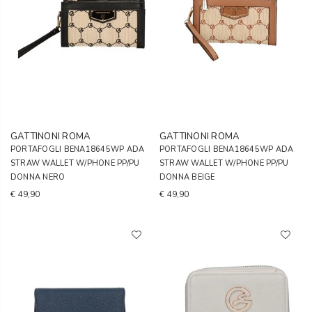
GATTINONI ROMA
GATTINONI ROMA
PORTAFOGLI BENA18645WP ADA
PORTAFOGLI BENA18645WP ADA
STRAW WALLET W/PHONE PP/PU
STRAW WALLET W/PHONE PP/PU
DONNA NERO
DONNA BEIGE
€ 49,90
€ 49,90