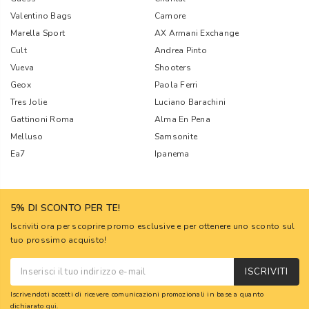
Valentino Bags
Camore
Marella Sport
AX Armani Exchange
Cult
Andrea Pinto
Vueva
Shooters
Geox
Paola Ferri
Tres Jolie
Luciano Barachini
Gattinoni Roma
Alma En Pena
Melluso
Samsonite
Ea7
Ipanema
5% DI SCONTO PER TE!
Iscriviti ora per scoprire promo esclusive e per ottenere uno sconto sul
tuo prossimo acquisto!
ISCRIVITI
Iscrivendoti accetti di ricevere comunicazioni promozionali in base a quanto
dichiarato
qui
.