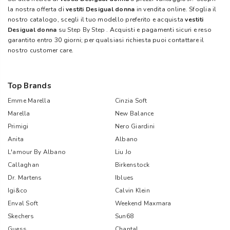
la nostra offerta di
vestiti Desigual donna
in vendita online. Sfoglia il
nostro catalogo, scegli il tuo modello preferito e acquista
vestiti
Desigual donna
su
Step By Step
. Acquisti e pagamenti sicuri e reso
garantito entro 30 giorni; per qualsiasi richiesta puoi contattare il
nostro customer care.
Top Brands
Emme Marella
Cinzia Soft
Marella
New Balance
Primigi
Nero Giardini
Anita
Albano
L'amour By Albano
Liu Jo
Callaghan
Birkenstock
Dr. Martens
Iblues
Igi&co
Calvin Klein
Enval Soft
Weekend Maxmara
Skechers
Sun68
Guess
Chantal