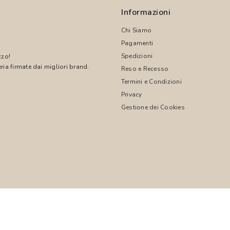
Informazioni
Chi Siamo
Pagamenti
Spedizioni
zzo!
ria firmate dai migliori brand.
Reso e Recesso
Termini e Condizioni
!
Privacy
Gestione dei Cookies