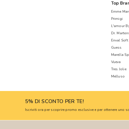
Top Bra
Emme Mare
Primigi
L'amour B
Dr. Marten
Enval Soft
Guess
Marella Sp
Vueva
Tres Jolie
Melluso
5% DI SCONTO PER TE!
Iscriviti ora per scoprire promo esclusive e per ottenere uno