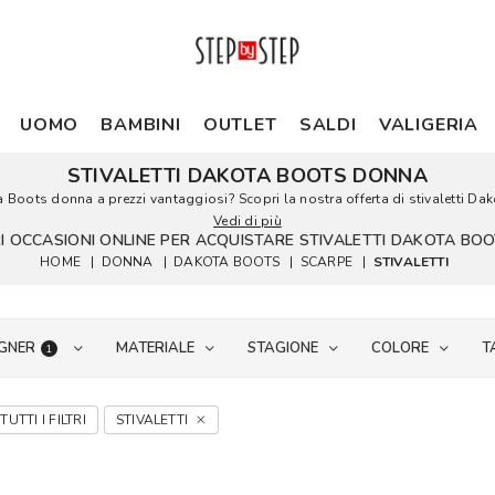
UOMO
BAMBINI
OUTLET
SALDI
VALIGERIA
STIVALETTI DAKOTA BOOTS DONNA
ota Boots donna a prezzi vantaggiosi? Scopri la nostra offerta di stivaletti Da
Vedi di più
RI OCCASIONI ONLINE PER ACQUISTARE STIVALETTI DAKOTA B
HOME
|
DONNA
|
DAKOTA BOOTS
|
SCARPE
|
STIVALETTI
GNER
MATERIALE
STAGIONE
COLORE
T
1
TUTTI I FILTRI
STIVALETTI