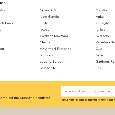
nds
lla
Cinzia Soft
Marella
Nero Giardini
Anita
y Albano
Liu Jo
Callaghan
s
Iblues
Igi&co
Weekend Maxmara
Skechers
Chantal
Valentino B
ort
AX Armani Exchange
Cult
Shooters
Geox
Luciano Barachini
Gattinoni R
Samsonite
Ea7
 sconto sul tuo prossimo acquisto!
Iscrivendoti accetti di ricevere comunicazi