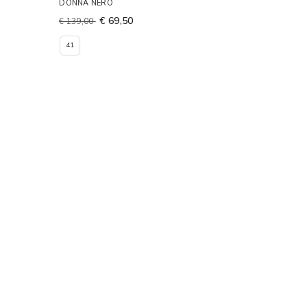
DONNA NERO
€ 69,50
€ 139,00
41