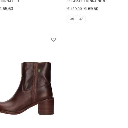
 DONNA BLU
RICAMATI DONNA NERO
€ 55,60
€ 69,50
€ 139,00
36
37