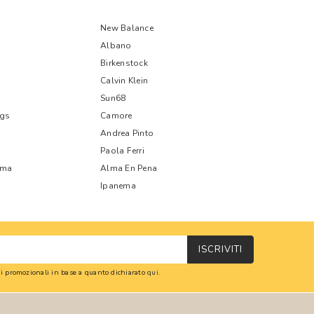
New Balance
Albano
Birkenstock
Calvin Klein
Sun68
ags
Camore
Andrea Pinto
Paola Ferri
oma
Alma En Pena
Ipanema
ISCRIVITI
oni promozionali in base a quanto dichiarato
qui
.