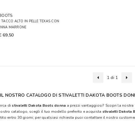
BOOTS
I TACCO ALTO IN PELLE TEXAS CON
ONNA MARRONE
€ 69,50
1 di 1
 IL NOSTRO CATALOGO DI STIVALETTI DAKOTA BOOTS DO
cerca di
stivaletti Dakota Boots donna
a prezzi vantaggiosi? Scopri la nostra 
 nostro catalogo, scegli il tuo modello preferito e acquista
stivaletti Dakota
ito entro 30 giorni; per qualsiasi richiesta puoi contattare il nostro customer