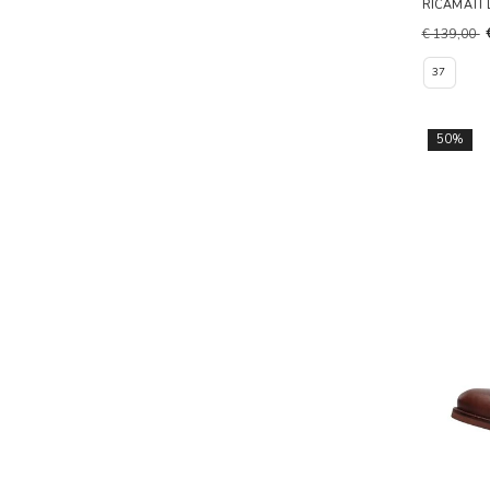
RICAMATI
€ 139,00
37
50%