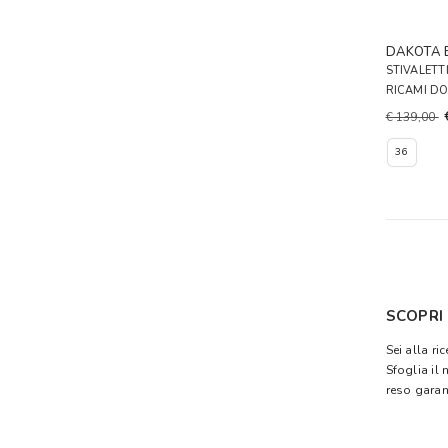
DAKOTA 
STIVALETT
RICAMI D
€ 139,00
36
SCOPRI
Sei alla ri
Sfoglia il
reso garant