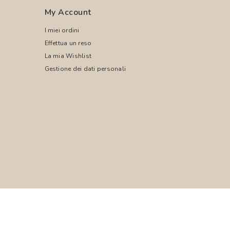
My Account
I miei ordini
Effettua un reso
La mia Wishlist
Gestione dei dati personali