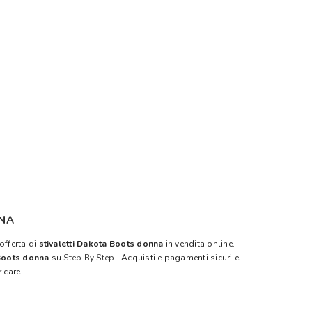
NNA
offerta di
stivaletti Dakota Boots donna
in vendita online.
 Boots donna
su
Step By Step
. Acquisti e pagamenti sicuri e
 care.