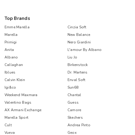
Top Brands
Emme Marella
Cinzia Soft
Marella
New Balance
Primigi
Nero Giardini
Anita
L'amour By Albano
Albano
Liu Jo
Callaghan
Birkenstock
Iblues
Dr. Martens
Calvin Klein
Enval Soft
Igi&co
Sun68
Weekend Maxmara
Chantal
Valentino Bags
Guess
AX Armani Exchange
Camore
Marella Sport
Skechers
Cult
Andrea Pinto
Vueva
Geox