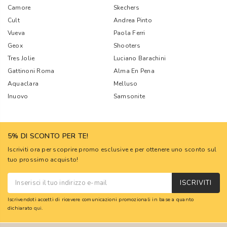
Camore
Skechers
Cult
Andrea Pinto
Vueva
Paola Ferri
Geox
Shooters
Tres Jolie
Luciano Barachini
Gattinoni Roma
Alma En Pena
Aquaclara
Melluso
Inuovo
Samsonite
5% DI SCONTO PER TE!
Iscriviti ora per scoprire promo esclusive e per ottenere uno sconto sul
tuo prossimo acquisto!
ISCRIVITI
Iscrivendoti accetti di ricevere comunicazioni promozionali in base a quanto
dichiarato
qui
.