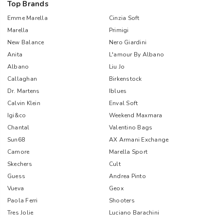
Top Brands
Emme Marella
Cinzia Soft
Marella
Primigi
New Balance
Nero Giardini
Anita
L'amour By Albano
Albano
Liu Jo
Callaghan
Birkenstock
Dr. Martens
Iblues
Calvin Klein
Enval Soft
Igi&co
Weekend Maxmara
Chantal
Valentino Bags
Sun68
AX Armani Exchange
Camore
Marella Sport
Skechers
Cult
Guess
Andrea Pinto
Vueva
Geox
Paola Ferri
Shooters
Tres Jolie
Luciano Barachini