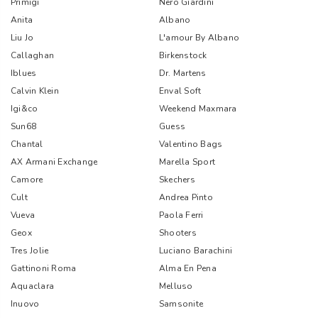
Primigi
Nero Giardini
Anita
Albano
Liu Jo
L'amour By Albano
Callaghan
Birkenstock
Iblues
Dr. Martens
Calvin Klein
Enval Soft
Igi&co
Weekend Maxmara
Sun68
Guess
Chantal
Valentino Bags
AX Armani Exchange
Marella Sport
Camore
Skechers
Cult
Andrea Pinto
Vueva
Paola Ferri
Geox
Shooters
Tres Jolie
Luciano Barachini
Gattinoni Roma
Alma En Pena
Aquaclara
Melluso
Inuovo
Samsonite