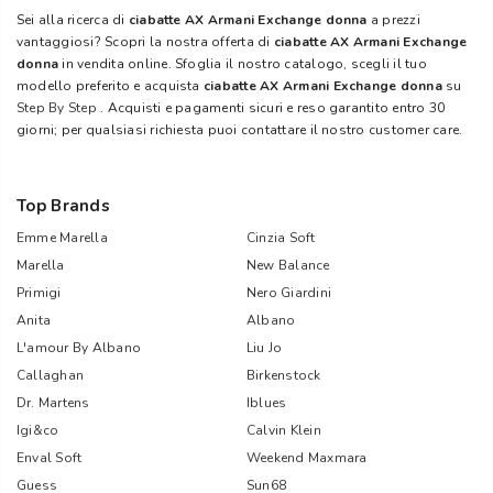
Sei alla ricerca di
ciabatte AX Armani Exchange donna
a prezzi
vantaggiosi? Scopri la nostra offerta di
ciabatte AX Armani Exchange
donna
in vendita online. Sfoglia il nostro catalogo, scegli il tuo
modello preferito e acquista
ciabatte AX Armani Exchange donna
su
Step By Step
. Acquisti e pagamenti sicuri e reso garantito entro 30
giorni; per qualsiasi richiesta puoi contattare il nostro customer care.
Top Brands
Emme Marella
Cinzia Soft
Marella
New Balance
Primigi
Nero Giardini
Anita
Albano
L'amour By Albano
Liu Jo
Callaghan
Birkenstock
Dr. Martens
Iblues
Igi&co
Calvin Klein
Enval Soft
Weekend Maxmara
Guess
Sun68