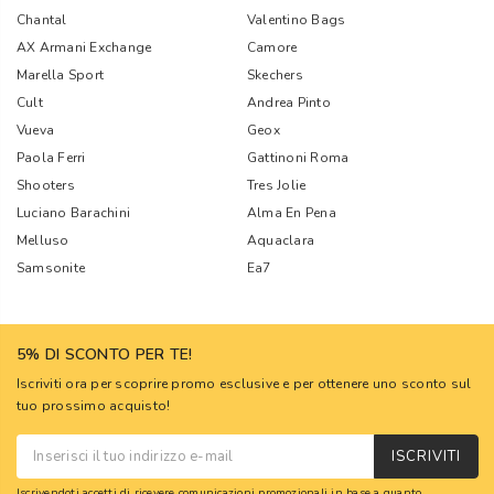
Chantal
Valentino Bags
AX Armani Exchange
Camore
Marella Sport
Skechers
Cult
Andrea Pinto
Vueva
Geox
Paola Ferri
Gattinoni Roma
Shooters
Tres Jolie
Luciano Barachini
Alma En Pena
Melluso
Aquaclara
Samsonite
Ea7
5% DI SCONTO PER TE!
Iscriviti ora per scoprire promo esclusive e per ottenere uno sconto sul
tuo prossimo acquisto!
ISCRIVITI
Iscrivendoti accetti di ricevere comunicazioni promozionali in base a quanto