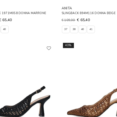
ANITA
K 1971M058 DONNA MARRONE
SLINGBACK 894M116 DONNA BEIGE
€ 65,40
€ 65,40
€ 109,00
40
37
38
40
41
40%