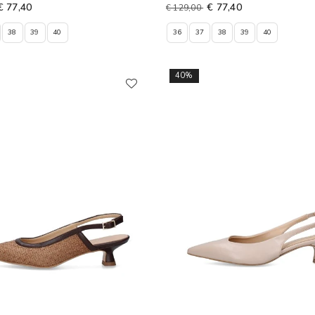
€ 77,40
€ 77,40
€ 129,00
38
39
40
36
37
38
39
40
40%