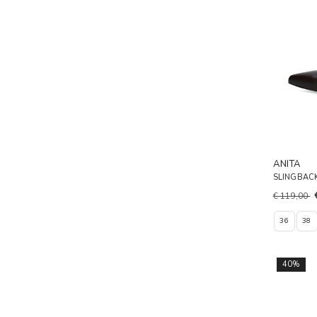
ANITA
SLINGBAC
€ 119,00
36
38
40%