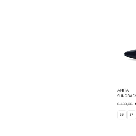
ANITA
SLINGBAC
€ 109,00
36
37