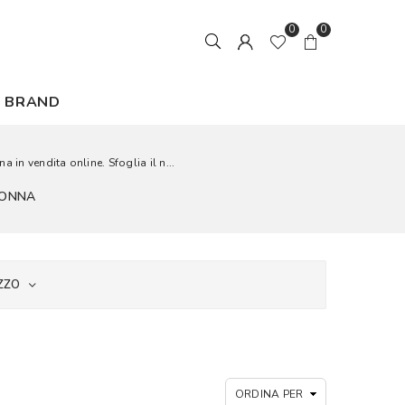
0
0
BRAND
 in vendita online. Sfoglia il n...
DONNA
ZZO