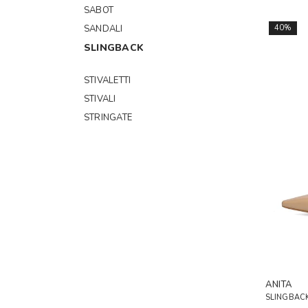
SABOT
SANDALI
40%
SLINGBACK
STIVALETTI
STIVALI
STRINGATE
ANITA
SLINGBAC