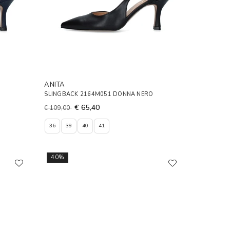
ANITA
SLINGBACK 2164M051 DONNA NERO
€ 65,40
€ 109,00
36
39
40
41
40%