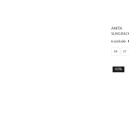
ANITA
SLINGBAC
€ 119,00
36
37
40%