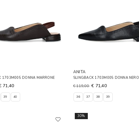
ANITA
K 1703M005 DONNA MARRONE
SLINGBACK 1703M005 DONNA NERO
€ 71,40
€ 71,40
€ 119,00
39
40
36
37
38
39
30%