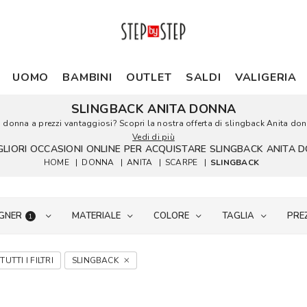
UOMO
BAMBINI
OUTLET
SALDI
VALIGERIA
SLINGBACK ANITA DONNA
a donna a prezzi vantaggiosi? Scopri la nostra offerta di slingback Anita donna
Vedi di più
IGLIORI OCCASIONI ONLINE PER ACQUISTARE SLINGBACK ANITA 
HOME
|
DONNA
|
ANITA
|
SCARPE
|
SLINGBACK
GNER
MATERIALE
COLORE
TAGLIA
PRE
1
TUTTI I FILTRI
SLINGBACK