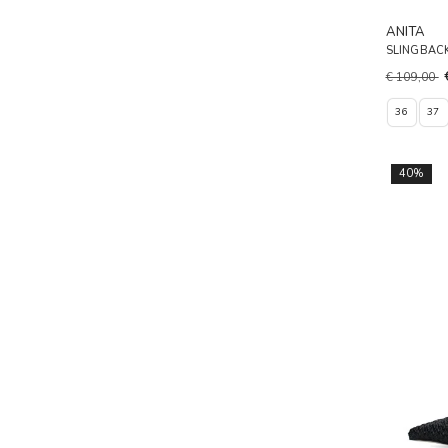
ANITA
SLINGBAC
€ 109,00
36
37
40%