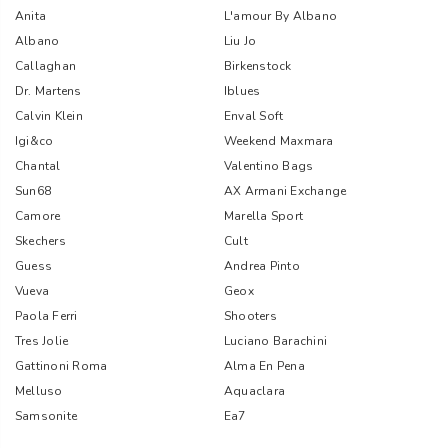
Anita
L'amour By Albano
Albano
Liu Jo
Callaghan
Birkenstock
Dr. Martens
Iblues
Calvin Klein
Enval Soft
Igi&co
Weekend Maxmara
Chantal
Valentino Bags
Sun68
AX Armani Exchange
Camore
Marella Sport
Skechers
Cult
Guess
Andrea Pinto
Vueva
Geox
Paola Ferri
Shooters
Tres Jolie
Luciano Barachini
Gattinoni Roma
Alma En Pena
Melluso
Aquaclara
Samsonite
Ea7