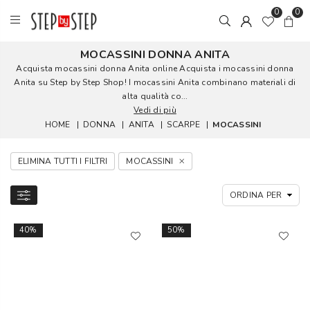
0
0
MOCASSINI DONNA ANITA
Acquista mocassini donna Anita online Acquista i mocassini donna
Anita su Step by Step Shop! I mocassini Anita combinano materiali di
alta qualità co...
Vedi di più
HOME
|
DONNA
|
ANITA
|
SCARPE
|
MOCASSINI
ELIMINA TUTTI I FILTRI
MOCASSINI
40%
50%