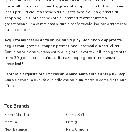
Questi mocassini sono perfetti per essere indossati tutto il giorno,
grazie alla loro costruzione leggera e al supporto confortevole. Sono
ideali per l'ufficio, ma anche per un'uscita serale o una giornata di
shopping. La suola antiscivolo e l'ammortizzazione interna
garantiscono una camminata sicura e confortevole, indipendentemente
dall'occasione.
Acquista mocassini Anita online su Step by Step Shop e approfitta
degli sconti
grazie ai coupon promozionali riservati ai nostri clienti!
Con la spedizione express entro due giorni lavorativi e il reso garantito
entro 30 giorni, puoi usufruire di una shopping experience senza
precedenti!
Esplora e acquista ora i mocassini donna Anita solo su Step by Step
Shop
e scopri la qualità e lo stile che solo un marchio come Anita può
offrire.
Top Brands
Emme Marella
Cinzia Soft
Marella
Primigi
New Balance
Nero Giardini