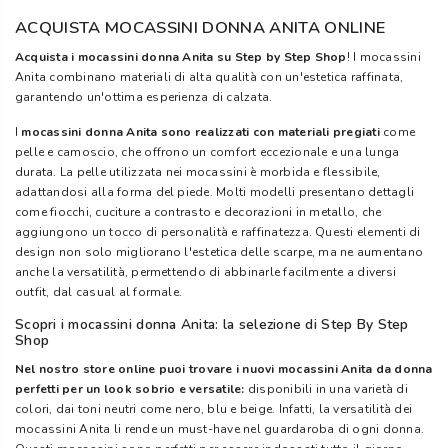
ACQUISTA MOCASSINI DONNA ANITA ONLINE
Acquista i
mocassini donna Anita su Step by Step Shop
! I mocassini
Anita combinano materiali di alta qualità con un'estetica raffinata,
garantendo un'ottima esperienza di calzata.
I
mocassini donna Anita sono realizzati con materiali pregiati
come
pelle e camoscio, che offrono un comfort eccezionale e una lunga
durata. La pelle utilizzata nei mocassini è morbida e flessibile,
adattandosi alla forma del piede. Molti modelli presentano dettagli
come fiocchi, cuciture a contrasto e decorazioni in metallo, che
aggiungono un tocco di personalità e raffinatezza. Questi elementi di
design non solo migliorano l'estetica delle scarpe, ma ne aumentano
anche la versatilità, permettendo di abbinarle facilmente a diversi
outfit, dal casual al formale.
Scopri i mocassini donna Anita: la selezione di Step By Step
Shop
Nel nostro store online puoi trovare i nuovi mocassini Anita da donna
perfetti per un look sobrio e versatile:
disponibili in una varietà di
colori, dai toni neutri come nero, blu e beige. Infatti, la versatilità dei
mocassini Anita li rende un must-have nel guardaroba di ogni donna.