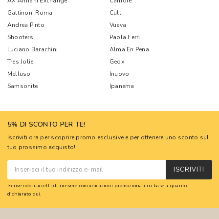
AX Armani Exchange
Camore
Gattinoni Roma
Cult
Andrea Pinto
Vueva
Shooters
Paola Ferri
Luciano Barachini
Alma En Pena
Tres Jolie
Geox
Melluso
Inuovo
Samsonite
Ipanema
5% DI SCONTO PER TE!
Iscriviti ora per scoprire promo esclusive e per ottenere uno sconto sul
tuo prossimo acquisto!
ISCRIVITI
Iscrivendoti accetti di ricevere comunicazioni promozionali in base a quanto
dichiarato
qui
.