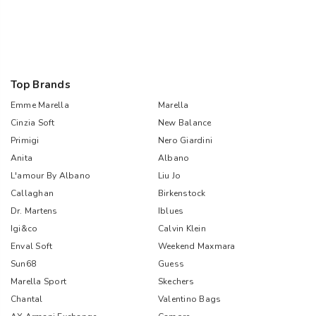
Top Brands
Emme Marella
Marella
Cinzia Soft
New Balance
Primigi
Nero Giardini
Anita
Albano
L'amour By Albano
Liu Jo
Callaghan
Birkenstock
Dr. Martens
Iblues
Igi&co
Calvin Klein
Enval Soft
Weekend Maxmara
Sun68
Guess
Marella Sport
Skechers
Chantal
Valentino Bags