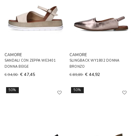
CAMORE
CAMORE
SANDALI CON ZEPPA WE3401
SLINGBACK WY1802 DONNA
DONNA BEIGE
BRONZO
€ 47,45
€ 44,92
€ 94,90
€ 89,89
50%
50%