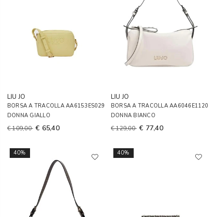
LIU JO
LIU JO
BORSA A TRACOLLA AA6153ES029
BORSA A TRACOLLA AA6046E1120
DONNA GIALLO
DONNA BIANCO
€ 65,40
€ 77,40
€ 109,00
€ 129,00
40%
40%