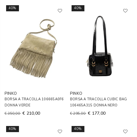
40%
40%
PINKO
PINKO
BORSA A TRACOLLA 106665A0F6
BORSA A TRACOLLA CUBIC BAG
DONNA VERDE
106465A315 DONNA NERO
€ 210,00
€ 177,00
€ 350,00
€ 295,00
40%
40%