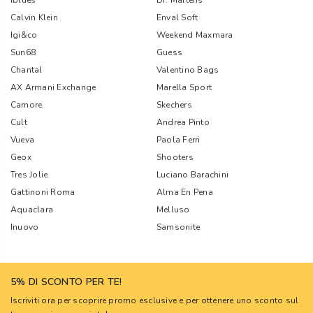
Iblues
Dr. Martens
Calvin Klein
Enval Soft
Igi&co
Weekend Maxmara
Sun68
Guess
Chantal
Valentino Bags
AX Armani Exchange
Marella Sport
Camore
Skechers
Cult
Andrea Pinto
Vueva
Paola Ferri
Geox
Shooters
Tres Jolie
Luciano Barachini
Gattinoni Roma
Alma En Pena
Aquaclara
Melluso
Inuovo
Samsonite
5% DI SCONTO PER TE!
Iscriviti ora per scoprire promo esclusive e per ottenere uno sconto sul