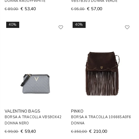
DONNA NAT/OFFWHITE
VBS7B303 DONNA VERDE
€ 53,40
€ 57,00
€ 89,00
€ 95,00
40%
40%
VALENTINO BAGS
PINKO
BORSA A TRACOLLA VBS9OX42
BORSA A TRACOLLA 106665A0F6
DONNA NERO
DONNA
€ 59,40
€ 210,00
€ 99,00
€ 350,00