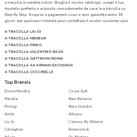
a tracolla in vendita online. Sfoglia il nostro catalogo, scegli il tuo
modello preferito e acquista comodamente da casa le a tracolla su
Step By Step
. Acquisti e pagamenti sicuri e reso garantito entro 30
giorni: per qualsiasi richiesta puoi contattare il nostro customer care.
A TRACOLLA LIU JO
A TRACOLLA MENBUR
A TRACOLLA PINKO
A TRACOLLA VALENTINO BAGS
A TRACOLLA GATTINONI ROMA
A TRACOLLA AX ARMANI EXCHANGE
A TRACOLLA COCCINELLE
Top Brands
Emme Marella
Cinzia Soft
Marella
New Balance
Primigi
Nero Giardini
Anita
Albano
Liu Jo
L'amour By Albano
Callaghan
Birkenstock