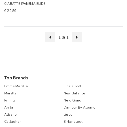
CIABATTE IPANEMA SLIDE
€ 29,89
1 di 1
Top Brands
Emme Marella
Cinzia Soft
Marella
New Balance
Primigi
Nero Giardini
Anita
L'amour By Albano
Albano
Liu Jo
Callaghan
Birkenstock