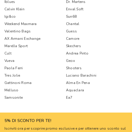
Iblues
Dr. Martens
Calvin Klein
Enval Soft
Igi&co
Sun68
Weekend Maxmara
Chantal
Valentino Bags
Guess
AX Armani Exchange
Camore
Marella Sport
Skechers
Cult
Andrea Pinto
Vueva
Geox
Paola Ferri
Shooters
Tres Jolie
Luciano Barachini
Gattinoni Roma
Alma En Pena
Melluso
Aquaclara
Samsonite
Ea7
5% DI SCONTO PER TE!
Iscriviti ora per scoprire promo esclusive e per ottenere uno sconto sul