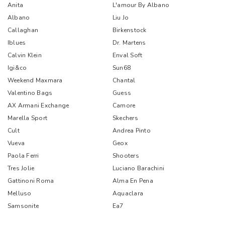
Anita
L'amour By Albano
Albano
Liu Jo
Callaghan
Birkenstock
Iblues
Dr. Martens
Calvin Klein
Enval Soft
Igi&co
Sun68
Weekend Maxmara
Chantal
Valentino Bags
Guess
AX Armani Exchange
Camore
Marella Sport
Skechers
Cult
Andrea Pinto
Vueva
Geox
Paola Ferri
Shooters
Tres Jolie
Luciano Barachini
Gattinoni Roma
Alma En Pena
Melluso
Aquaclara
Samsonite
Ea7