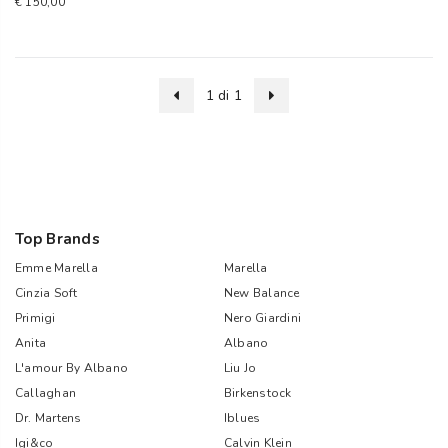
€ 150,00
1 di 1
Top Brands
Emme Marella
Marella
Cinzia Soft
New Balance
Primigi
Nero Giardini
Anita
Albano
L'amour By Albano
Liu Jo
Callaghan
Birkenstock
Dr. Martens
Iblues
Igi&co
Calvin Klein