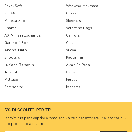
Enval Soft
Weekend Maxmara
Sun68
Guess
Marella Sport
Skechers
Chantal
Valentino Bags
AX Armani Exchange
Camore
Gattinoni Roma
Cult
Andrea Pinto
Vueva
Shooters
Paola Ferri
Luciano Barachini
Alma En Pena
Tres Jolie
Geox
Melluso
Inuovo
Samsonite
Ipanema
5% DI SCONTO PER TE!
Iscriviti ora per scoprire promo esclusive e per ottenere uno sconto sul
tuo prossimo acquisto!