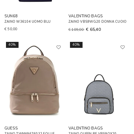
SUN68
VALENTINO BAGS
ZAINO W36104 UOMO BLU
ZAINO VBS9WG20 DONNA CUOIO
€ 50,00
€ 65,40
€ 109,00
40%
40%
GUESS
VALENTINO BAGS
ZAINO TWNN9676032 FOLLIE
ZAINO QUEEN RE VBS9OX20