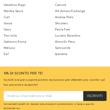
Valentino Bags
Camore
Marella Sport
AX Armani Exchange
Cult
Andrea Pinto
Vueva
Shooters
Geox
Paola Ferri
Tres Jolie
Luciano Barachini
Gattinoni Roma
Alma En Pena
Melluso
Samsonite
Ea7
Ipanema
5% DI SCONTO PER TE!
Iscriviti ora per scoprire promo esclusive e per ottenere uno sconto sul
tuo prossimo acquisto!
ISCRIVITI
Iscrivendoti accetti di ricevere comunicazioni promozionali in base a quanto
dichiarato
qui
.