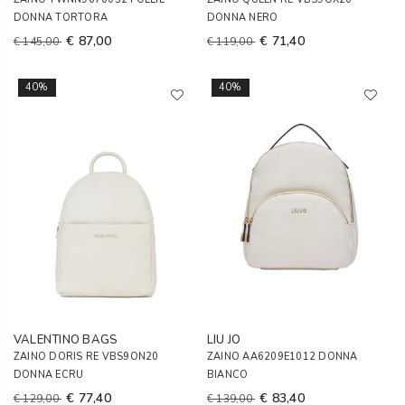
DONNA TORTORA
DONNA NERO
€ 87,00
€ 71,40
€ 145,00
€ 119,00
40%
40%
VALENTINO BAGS
LIU JO
ZAINO DORIS RE VBS9ON20
ZAINO AA6209E1012 DONNA
DONNA ECRU
BIANCO
€ 77,40
€ 83,40
€ 129,00
€ 139,00