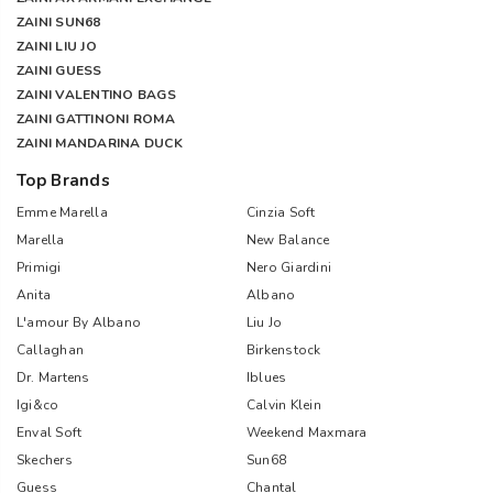
ZAINI SUN68
ZAINI LIU JO
ZAINI GUESS
ZAINI VALENTINO BAGS
ZAINI GATTINONI ROMA
ZAINI MANDARINA DUCK
Top Brands
Emme Marella
Cinzia Soft
Marella
New Balance
Primigi
Nero Giardini
Anita
Albano
L'amour By Albano
Liu Jo
Callaghan
Birkenstock
Dr. Martens
Iblues
Igi&co
Calvin Klein
Enval Soft
Weekend Maxmara
Skechers
Sun68
Guess
Chantal