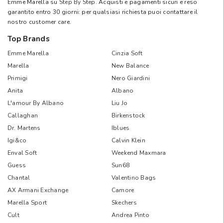
Emme Marella su
Step By Step
. Acquisti e pagamenti sicuri e reso
garantito entro 30 giorni: per qualsiasi richiesta puoi contattare il
nostro customer care.
Top Brands
Emme Marella
Cinzia Soft
Marella
New Balance
Primigi
Nero Giardini
Anita
Albano
L'amour By Albano
Liu Jo
Callaghan
Birkenstock
Dr. Martens
Iblues
Igi&co
Calvin Klein
Enval Soft
Weekend Maxmara
Guess
Sun68
Chantal
Valentino Bags
AX Armani Exchange
Camore
Marella Sport
Skechers
Cult
Andrea Pinto