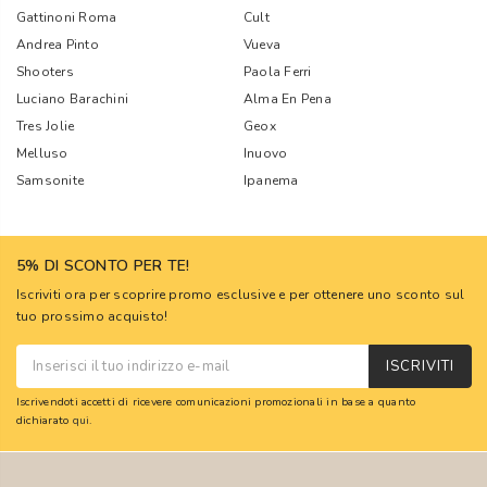
Gattinoni Roma
Cult
Andrea Pinto
Vueva
Shooters
Paola Ferri
Luciano Barachini
Alma En Pena
Tres Jolie
Geox
Melluso
Inuovo
Samsonite
Ipanema
5% DI SCONTO PER TE!
Iscriviti ora per scoprire promo esclusive e per ottenere uno sconto sul
tuo prossimo acquisto!
ISCRIVITI
Iscrivendoti accetti di ricevere comunicazioni promozionali in base a quanto
dichiarato
qui
.