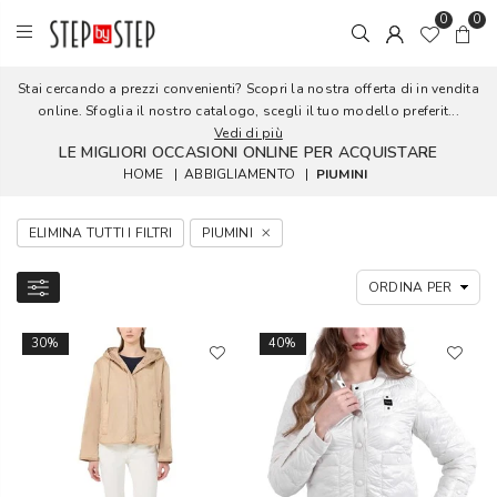
0
0
Stai cercando a prezzi convenienti? Scopri la nostra offerta di in vendita
online. Sfoglia il nostro catalogo, scegli il tuo modello preferit...
Vedi di più
LE MIGLIORI OCCASIONI ONLINE PER ACQUISTARE
HOME
|
ABBIGLIAMENTO
|
PIUMINI
ELIMINA TUTTI I FILTRI
PIUMINI
30%
40%