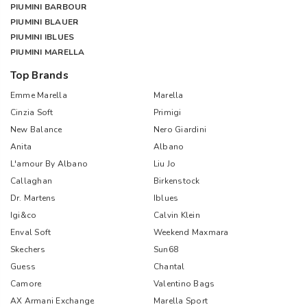
PIUMINI BARBOUR
PIUMINI BLAUER
PIUMINI IBLUES
PIUMINI MARELLA
Top Brands
Emme Marella
Marella
Cinzia Soft
Primigi
New Balance
Nero Giardini
Anita
Albano
L'amour By Albano
Liu Jo
Callaghan
Birkenstock
Dr. Martens
Iblues
Igi&co
Calvin Klein
Enval Soft
Weekend Maxmara
Skechers
Sun68
Guess
Chantal
Camore
Valentino Bags
AX Armani Exchange
Marella Sport