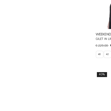
WEEKEN
GILET IN 
€ 229,00
40
42
40%