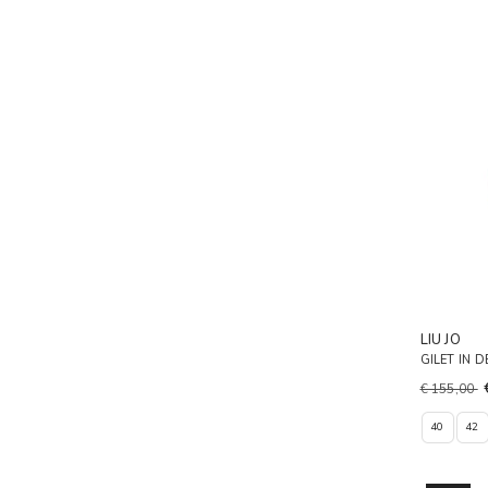
LIU JO
GILET IN 
€ 155,00
40
42