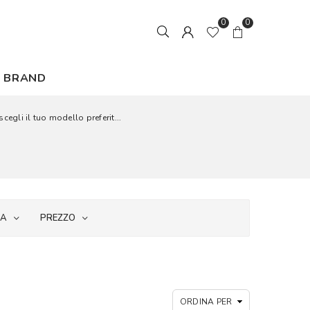
0
0
BRAND
cegli il tuo modello preferit...
IA
PREZZO