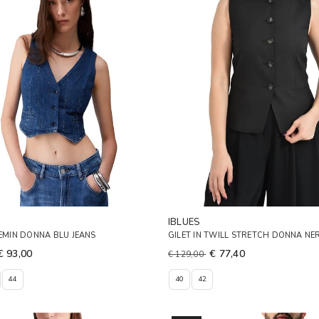
IBLUES
DEMIN DONNA BLU JEANS
GILET IN TWILL STRETCH DONNA NE
€ 93,00
€ 77,40
€ 129,00
44
40
42