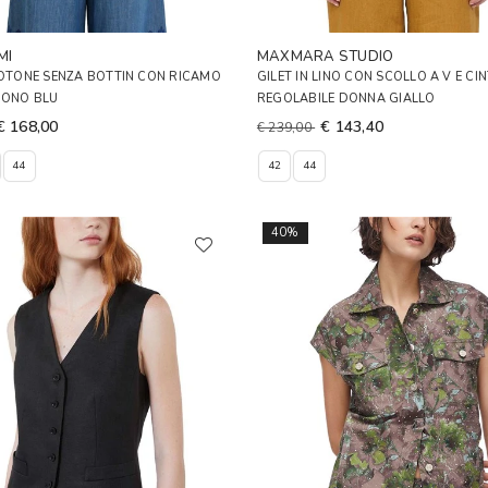
MI
MAXMARA STUDIO
COTONE SENZA BOTTIN CON RICAMO
GILET IN LINO CON SCOLLO A V E CI
TONO BLU
REGOLABILE DONNA GIALLO
€ 168,00
€ 143,40
€ 239,00
44
42
44
40%