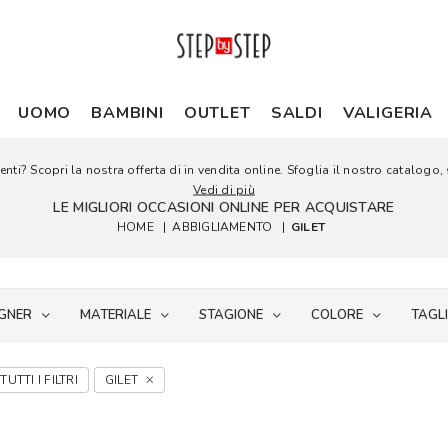
UOMO
BAMBINI
OUTLET
SALDI
VALIGERIA
nti? Scopri la nostra offerta di in vendita online. Sfoglia il nostro catalogo, s
Vedi di più
LE MIGLIORI OCCASIONI ONLINE PER ACQUISTARE
HOME
|
ABBIGLIAMENTO
|
GILET
GNER
MATERIALE
STAGIONE
COLORE
TAGL
TUTTI I FILTRI
GILET