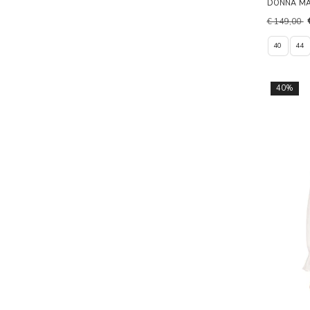
DONNA M
€ 149,00
40
44
40%