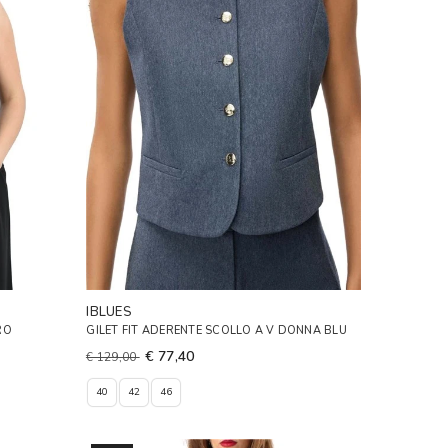
IBLUES
RO
GILET FIT ADERENTE SCOLLO A V DONNA BLU
€ 77,40
€ 129,00
40
42
46