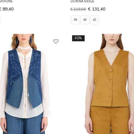
ARRONE
DONNA BEIGE
€ 89,40
€ 131,40
€ 219,00
38
40
42
40%