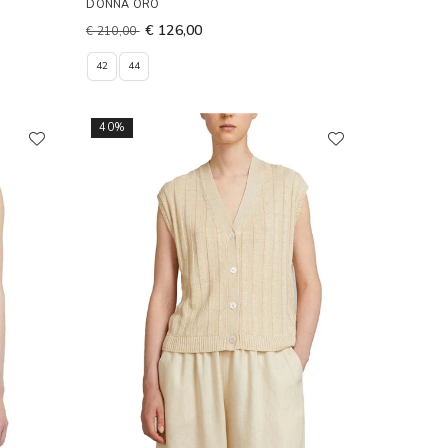
DONNA ORO
€ 126,00
€ 210,00
42
44
40%