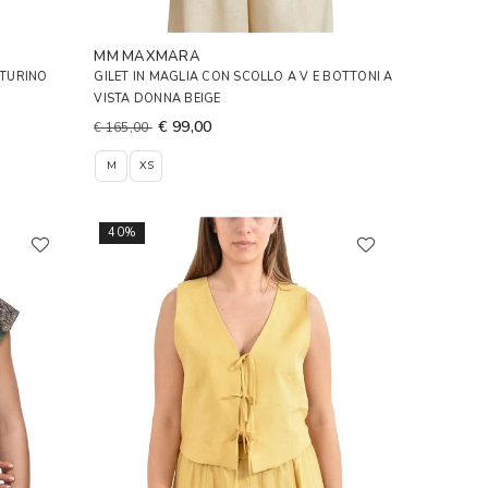
MM MAXMARA
NTURINO
GILET IN MAGLIA CON SCOLLO A V E BOTTONI A
VISTA DONNA BEIGE
€ 99,00
€ 165,00
M
XS
40%