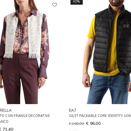
40%
RELLA
EA7
RTO CON FRANGE DECORATIVE
GILET PACKABLE CORE IDENTITY U
ANCO
€ 96,00
€ 160,00
€ 71,40