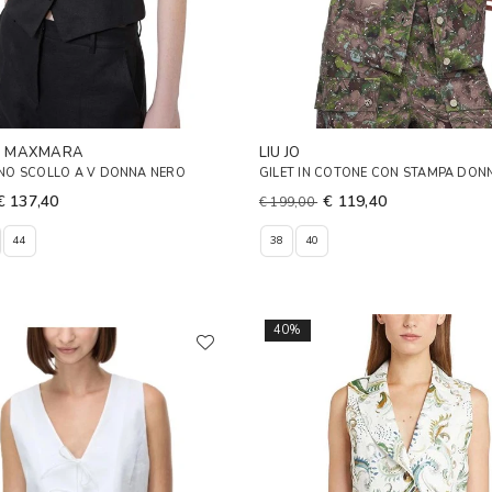
D MAXMARA
LIU JO
LINO SCOLLO A V DONNA NERO
GILET IN COTONE CON STAMPA DON
€ 137,40
€ 119,40
€ 199,00
44
38
40
40%