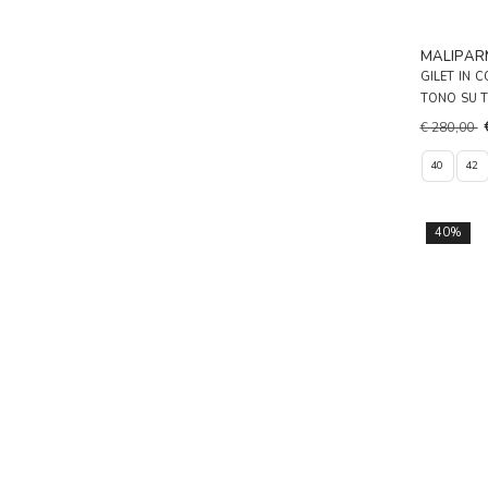
MALIPAR
GILET IN 
TONO SU 
€ 280,00
40
42
40%