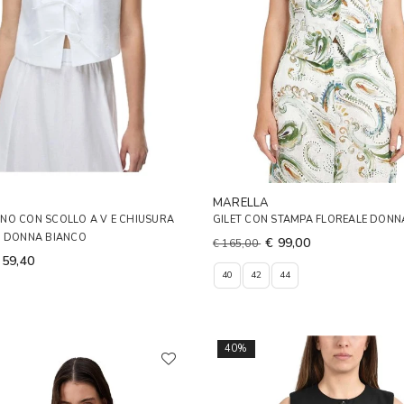
MARELLA
 LINO CON SCOLLO A V E CHIUSURA
GILET CON STAMPA FLOREALE DONN
I DONNA BIANCO
€ 99,00
€ 165,00
 59,40
40
42
44
40%