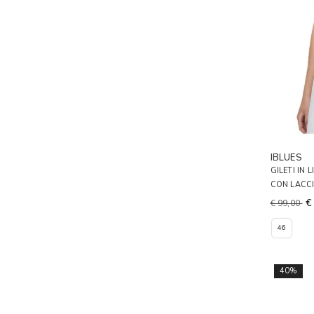
IBLUES
GILETI IN
CON LACC
€
€ 99,00
46
40%