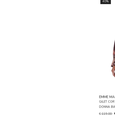
40%
EMME MA
GILET CO
DONNA BI
€ 119,00