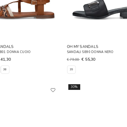
ANDALS
OH MY SANDALS
5801 DONNA CUOIO
SANDALI 5890 DONNA NERO
 41,30
€ 55,30
€ 79,00
38
39
30%