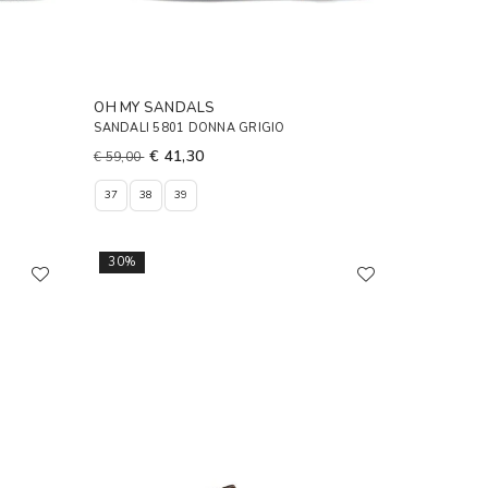
OH MY SANDALS
SANDALI 5801 DONNA GRIGIO
€ 41,30
€ 59,00
37
38
39
30%