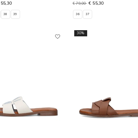
 55,30
€ 55,30
€ 79,00
38
39
36
37
30%