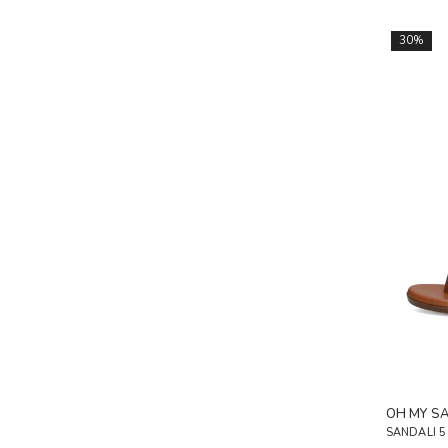
30%
OH MY S
SANDALI 