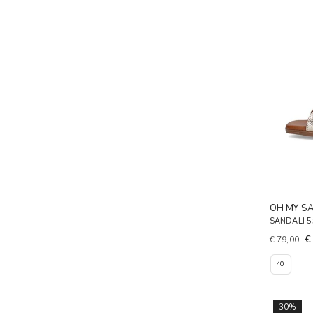
OH MY S
SANDALI 
€
€ 79,00
40
30%