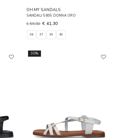
OH MY SANDALS
SANDALI 5805 DONNA ORO
€ 41,30
€ 59,00
36
37
39
40
30%