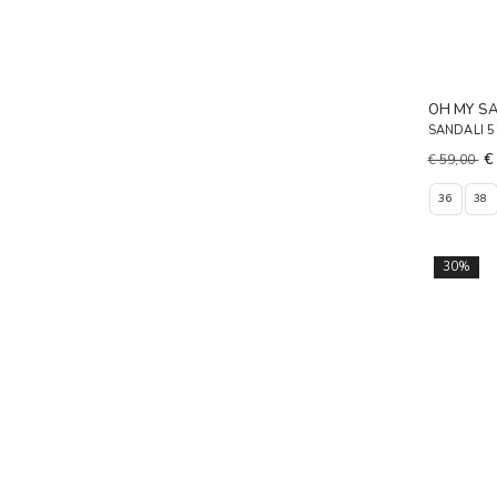
OH MY S
SANDALI 
€
€ 59,00
36
38
30%