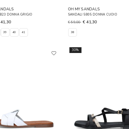
ANDALS
OH MY SANDALS
5823 DONNA GRIGIO
SANDALI 5805 DONNA CUOIO
 41,30
€ 41,30
€ 59,00
39
40
41
38
30%