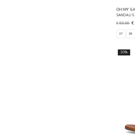
OH MY S
SANDALI 
€
€ 59,00
37
38
30%