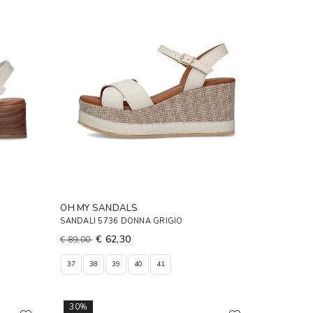
OH MY SANDALS
SANDALI 5736 DONNA GRIGIO
€ 62,30
€ 89,00
37
38
39
40
41
30%