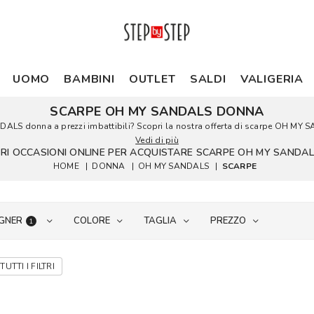
UOMO
BAMBINI
OUTLET
SALDI
VALIGERIA
SCARPE OH MY SANDALS DONNA
DALS donna a prezzi imbattibili? Scopri la nostra offerta di scarpe OH MY S
Vedi di più
IORI OCCASIONI ONLINE PER ACQUISTARE SCARPE OH MY SANDA
HOME
|
DONNA
|
OH MY SANDALS
|
SCARPE
GNER
COLORE
TAGLIA
PREZZO
1
TUTTI I FILTRI