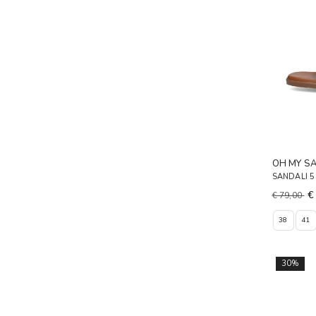
OH MY S
SANDALI 
€
€ 79,00
38
41
30%