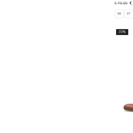
€
€ 79,00
36
37
30%