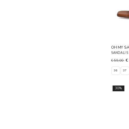
OH MY S
SANDALI 
€
€ 59,00
36
37
30%