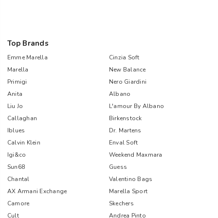
Top Brands
Emme Marella
Cinzia Soft
Marella
New Balance
Primigi
Nero Giardini
Anita
Albano
Liu Jo
L'amour By Albano
Callaghan
Birkenstock
Iblues
Dr. Martens
Calvin Klein
Enval Soft
Igi&co
Weekend Maxmara
Sun68
Guess
Chantal
Valentino Bags
AX Armani Exchange
Marella Sport
Camore
Skechers
Cult
Andrea Pinto