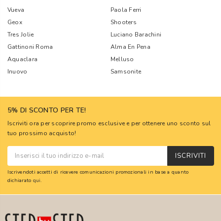
Vueva
Paola Ferri
Geox
Shooters
Tres Jolie
Luciano Barachini
Gattinoni Roma
Alma En Pena
Aquaclara
Melluso
Inuovo
Samsonite
5% DI SCONTO PER TE!
Iscriviti ora per scoprire promo esclusive e per ottenere uno sconto sul
tuo prossimo acquisto!
ISCRIVITI
Iscrivendoti accetti di ricevere comunicazioni promozionali in base a quanto
dichiarato
qui
.