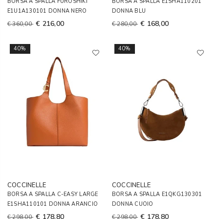
BORSA A SPALLA FUROSHIKI
BORSA A SPALLA E1SHA110201
E1U1A130101 DONNA NERO
DONNA BLU
€ 216,00
€ 168,00
€ 360,00
€ 280,00
40%
40%
COCCINELLE
COCCINELLE
BORSA A SPALLA C-EASY LARGE
BORSA A SPALLA E1QKG130301
E1SHA110101 DONNA ARANCIO
DONNA CUOIO
€ 178,80
€ 178,80
€ 298,00
€ 298,00