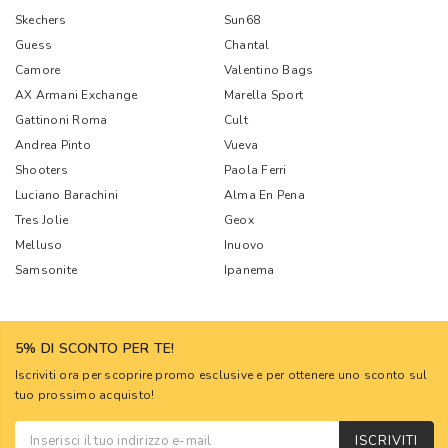
Skechers
Sun68
Guess
Chantal
Camore
Valentino Bags
AX Armani Exchange
Marella Sport
Gattinoni Roma
Cult
Andrea Pinto
Vueva
Shooters
Paola Ferri
Luciano Barachini
Alma En Pena
Tres Jolie
Geox
Melluso
Inuovo
Samsonite
Ipanema
5% DI SCONTO PER TE!
Iscriviti ora per scoprire promo esclusive e per ottenere uno sconto sul
tuo prossimo acquisto!
ISCRIVITI