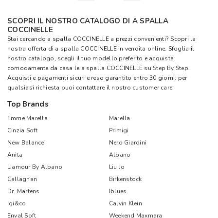
SCOPRI IL NOSTRO CATALOGO DI A SPALLA
COCCINELLE
Stai cercando a spalla COCCINELLE a prezzi convenienti? Scopri la
nostra offerta di a spalla COCCINELLE in vendita online. Sfoglia il
nostro catalogo, scegli il tuo modello preferito e acquista
comodamente da casa le a spalla COCCINELLE su
Step By Step
.
Acquisti e pagamenti sicuri e reso garantito entro 30 giorni: per
qualsiasi richiesta puoi contattare il nostro customer care.
Top Brands
Emme Marella
Marella
Cinzia Soft
Primigi
New Balance
Nero Giardini
Anita
Albano
L'amour By Albano
Liu Jo
Callaghan
Birkenstock
Dr. Martens
Iblues
Igi&co
Calvin Klein
Enval Soft
Weekend Maxmara