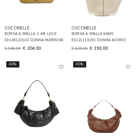
COCCINELLE
COCCINELLE
BORSA A SPALLA C-ME LOCK
BORSA A SPALLA KAMY
E1U4K120101 DONNA MARRONE
E1U2L110201 DONNA AVORIO
€ 204,00
€ 192,00
€ 340,00
€ 320,00
40%
40%