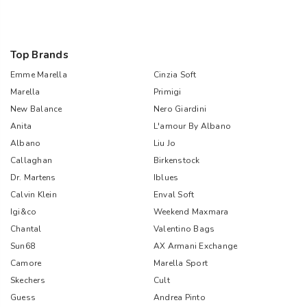
Top Brands
Emme Marella
Cinzia Soft
Marella
Primigi
New Balance
Nero Giardini
Anita
L'amour By Albano
Albano
Liu Jo
Callaghan
Birkenstock
Dr. Martens
Iblues
Calvin Klein
Enval Soft
Igi&co
Weekend Maxmara
Chantal
Valentino Bags
Sun68
AX Armani Exchange
Camore
Marella Sport
Skechers
Cult
Guess
Andrea Pinto