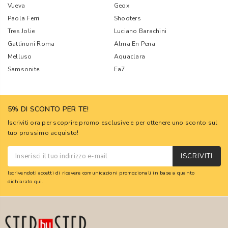
Vueva
Geox
Paola Ferri
Shooters
Tres Jolie
Luciano Barachini
Gattinoni Roma
Alma En Pena
Melluso
Aquaclara
Samsonite
Ea7
5% DI SCONTO PER TE!
Iscriviti ora per scoprire promo esclusive e per ottenere uno sconto sul
tuo prossimo acquisto!
ISCRIVITI
Iscrivendoti accetti di ricevere comunicazioni promozionali in base a quanto
dichiarato
qui
.