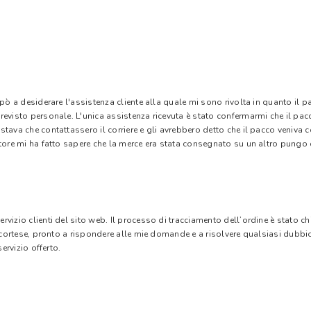
 pò a desiderare l'assistenza cliente alla quale mi sono rivolta in quanto il 
evisto personale. L'unica assistenza ricevuta è stato confermarmi che il pacc
stava che contattassero il corriere e gli avrebbero detto che il pacco veniva
tore mi ha fatto sapere che la merce era stata consegnato su un altro pungo di
vizio clienti del sito web. Il processo di tracciamento dell’ordine è stato c
e cortese, pronto a rispondere alle mie domande e a risolvere qualsiasi dubbi
ervizio offerto.