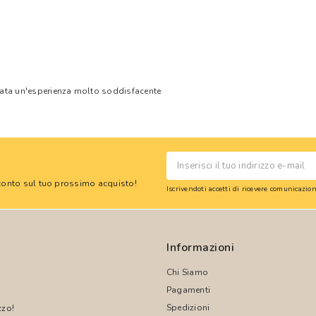
tata un'esperienza molto soddisfacente
 sconto sul tuo prossimo acquisto!
Iscrivendoti accetti di ricevere comunicazi
Informazioni
Chi Siamo
Pagamenti
Spedizioni
zzo!