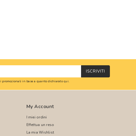
ISCRIVITI
oni promozionali in base a quanto dichiarato
qui
.
My Account
I miei ordini
Effettua un reso
La mia Wishlist