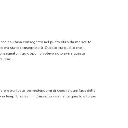
pacco risultava consegnato nel punto ritiro da me scelto
o era stato consegnato lì. Questo era quello che il
 consegnato il gg dopo. Io volevo solo avere questa
 ritiro.
hiaro e puntuale, permettendomi di seguire ogni fase della
o in tempi brevissimi. Consiglio vivamente questo sito per