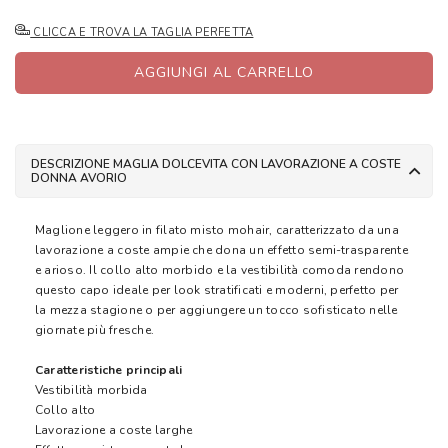
CLICCA E TROVA LA TAGLIA PERFETTA
AGGIUNGI AL CARRELLO
DESCRIZIONE MAGLIA DOLCEVITA CON LAVORAZIONE A COSTE
DONNA AVORIO
Maglione leggero in filato misto mohair, caratterizzato da una
lavorazione a coste ampie che dona un effetto semi-trasparente
e arioso. Il collo alto morbido e la vestibilità comoda rendono
questo capo ideale per look stratificati e moderni, perfetto per
la mezza stagione o per aggiungere un tocco sofisticato nelle
giornate più fresche.
Caratteristiche principali
Vestibilità morbida
Collo alto
Lavorazione a coste larghe