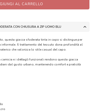
GIUNGI AL CARRELLO
ODERATA CON CHIUSURA A ZIP UOMO BLU
lto, questa giacca sfoderata tinta in capo si distingue per
à informale. Il trattamento del tessuto dona profondità al
aterico che valorizza lo stile casual del capo.
a camicia e i dettagli funzionali rendono questa giacca
idiani dal gusto urbano, mantenendo comfort e praticità
odo
lcro