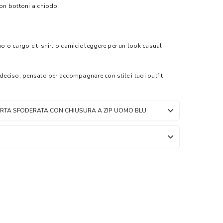
con bottoni a chiodo
no o cargo e t-shirt o camicie leggere per un look casual
 deciso, pensato per accompagnare con stile i tuoi outfit
RTA SFODERATA CON CHIUSURA A ZIP UOMO BLU