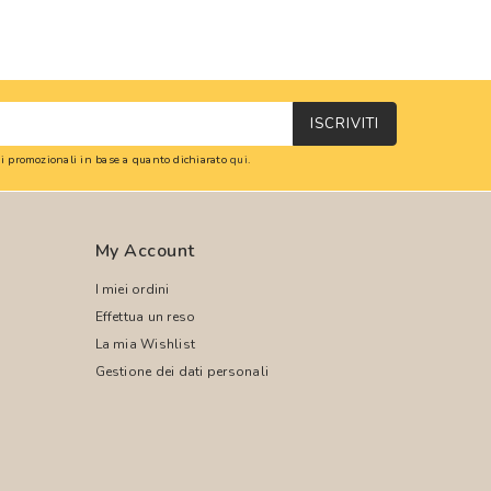
ISCRIVITI
oni promozionali in base a quanto dichiarato
qui
.
My Account
I miei ordini
Effettua un reso
La mia Wishlist
Gestione dei dati personali