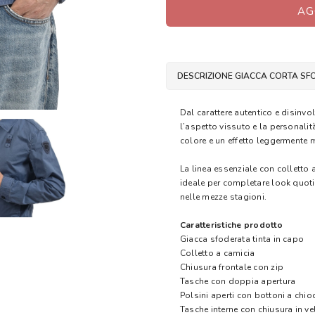
AG
DESCRIZIONE GIACCA CORTA SF
Dal carattere autentico e disinvo
l’aspetto vissuto e la personalit
colore e un effetto leggermente m
La linea essenziale con colletto 
ideale per completare look quot
nelle mezze stagioni.
Caratteristiche prodotto
Giacca sfoderata tinta in capo
Colletto a camicia
Chiusura frontale con zip
Tasche con doppia apertura
Polsini aperti con bottoni a chi
Tasche interne con chiusura in ve