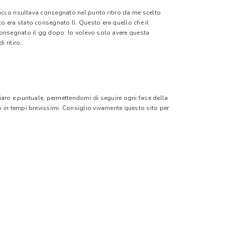
pacco risultava consegnato nel punto ritiro da me scelto
o era stato consegnato lì. Questo era quello che il
 consegnato il gg dopo. Io volevo solo avere questa
 ritiro.
hiaro e puntuale, permettendomi di seguire ogni fase della
o in tempi brevissimi. Consiglio vivamente questo sito per