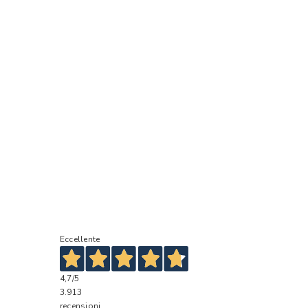
Eccellente
4,7
/5
3.913
recensioni