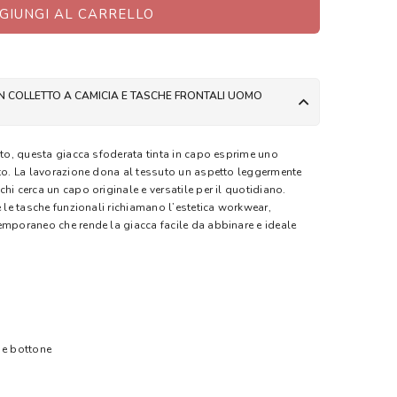
GIUNGI AL CARRELLO
N COLLETTO A CAMICIA E TASCHE FRONTALI UOMO
lto, questa giacca sfoderata tinta in capo esprime uno
uto. La lavorazione dona al tessuto un aspetto leggermente
hi cerca un capo originale e versatile per il quotidiano.
e le tasche funzionali richiamano l’estetica workwear,
emporaneo che rende la giacca facile da abbinare e ideale
 e bottone