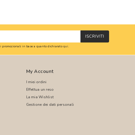
ISCRIVITI
oni promozionali in base a quanto dichiarato
qui
.
My Account
I miei ordini
Effettua un reso
La mia Wishlist
Gestione dei dati personali