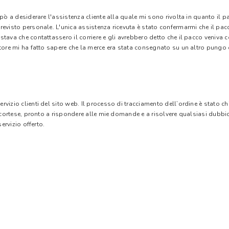
 pò a desiderare l'assistenza cliente alla quale mi sono rivolta in quanto il 
evisto personale. L'unica assistenza ricevuta è stato confermarmi che il pacc
stava che contattassero il corriere e gli avrebbero detto che il pacco veniva
tore mi ha fatto sapere che la merce era stata consegnato su un altro pungo di
vizio clienti del sito web. Il processo di tracciamento dell’ordine è stato c
e cortese, pronto a rispondere alle mie domande e a risolvere qualsiasi dubbi
ervizio offerto.