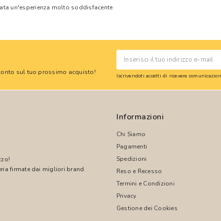
tata un'esperienza molto soddisfacente
 sconto sul tuo prossimo acquisto!
Iscrivendoti accetti di ricevere comunicazi
Informazioni
Chi Siamo
Pagamenti
Spedizioni
zzo!
ria firmate dai migliori brand.
Reso e Recesso
Termini e Condizioni
!
Privacy
Gestione dei Cookies