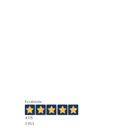
Eccellente
4,7
/5
3.913