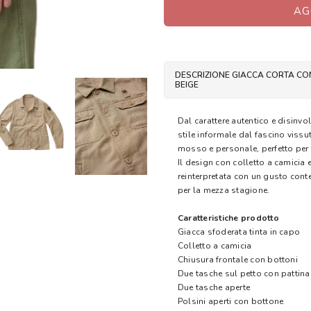
AG
DESCRIZIONE GIACCA CORTA CO
BEIGE
Dal carattere autentico e disinvo
stile informale dal fascino viss
mosso e personale, perfetto per c
Il design con colletto a camicia 
reinterpretata con un gusto cont
per la mezza stagione.
Caratteristiche prodotto
Giacca sfoderata tinta in capo
Colletto a camicia
Chiusura frontale con bottoni
Due tasche sul petto con pattina
Due tasche aperte
Polsini aperti con bottone