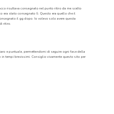
pacco risultava consegnato nel punto ritiro da me scelto
o era stato consegnato lì. Questo era quello che il
 consegnato il gg dopo. Io volevo solo avere questa
 ritiro.
hiaro e puntuale, permettendomi di seguire ogni fase della
o in tempi brevissimi. Consiglio vivamente questo sito per