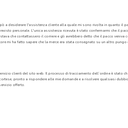
 pò a desiderare l'assistenza cliente alla quale mi sono rivolta in quanto il 
evisto personale. L'unica assistenza ricevuta è stato confermarmi che il pacc
stava che contattassero il corriere e gli avrebbero detto che il pacco veniva
tore mi ha fatto sapere che la merce era stata consegnato su un altro pungo di
vizio clienti del sito web. Il processo di tracciamento dell’ordine è stato c
e cortese, pronto a rispondere alle mie domande e a risolvere qualsiasi dubbi
ervizio offerto.