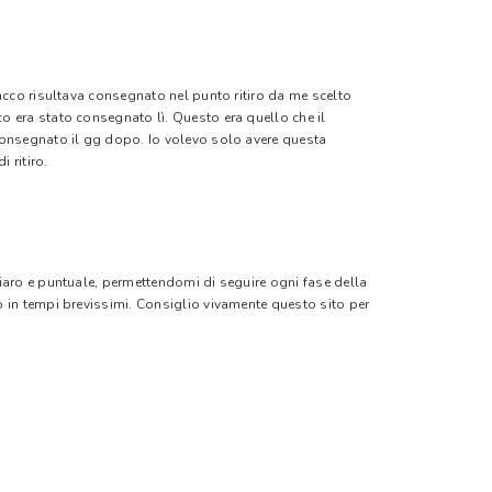
pacco risultava consegnato nel punto ritiro da me scelto
o era stato consegnato lì. Questo era quello che il
 consegnato il gg dopo. Io volevo solo avere questa
 ritiro.
hiaro e puntuale, permettendomi di seguire ogni fase della
o in tempi brevissimi. Consiglio vivamente questo sito per