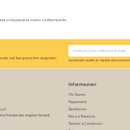
tata un'esperienza molto soddisfacente
 sconto sul tuo prossimo acquisto!
Iscrivendoti accetti di ricevere comunicazi
Informazioni
Chi Siamo
Pagamenti
Spedizioni
zzo!
ria firmate dai migliori brand.
Reso e Recesso
Termini e Condizioni
!