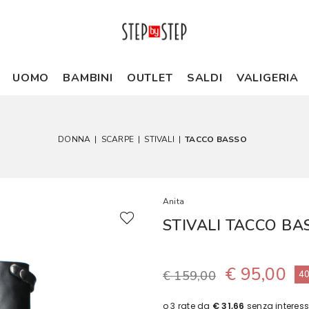
UOMO
BAMBINI
OUTLET
SALDI
VALIGERIA
DONNA
|
SCARPE
|
STIVALI
|
TACCO BASSO
Anita
STIVALI TACCO B
€ 95,00
€ 159,00
4