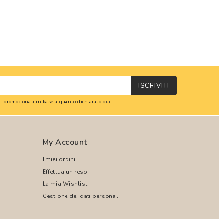
ISCRIVITI
oni promozionali in base a quanto dichiarato
qui
.
My Account
I miei ordini
Effettua un reso
La mia Wishlist
Gestione dei dati personali