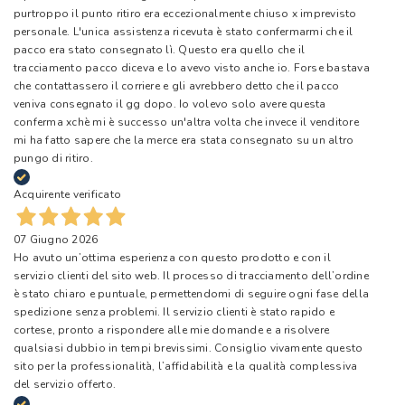
purtroppo il punto ritiro era eccezionalmente chiuso x imprevisto
personale. L'unica assistenza ricevuta è stato confermarmi che il
pacco era stato consegnato lì. Questo era quello che il
tracciamento pacco diceva e lo avevo visto anche io. Forse bastava
che contattassero il corriere e gli avrebbero detto che il pacco
veniva consegnato il gg dopo. Io volevo solo avere questa
conferma xchè mi è successo un'altra volta che invece il venditore
mi ha fatto sapere che la merce era stata consegnato su un altro
pungo di ritiro.
Acquirente verificato
07 Giugno 2026
Ho avuto un’ottima esperienza con questo prodotto e con il
servizio clienti del sito web. Il processo di tracciamento dell’ordine
è stato chiaro e puntuale, permettendomi di seguire ogni fase della
spedizione senza problemi. Il servizio clienti è stato rapido e
cortese, pronto a rispondere alle mie domande e a risolvere
qualsiasi dubbio in tempi brevissimi. Consiglio vivamente questo
sito per la professionalità, l’affidabilità e la qualità complessiva
del servizio offerto.