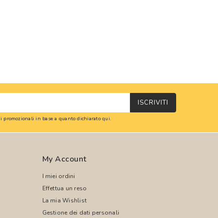
ISCRIVITI
oni promozionali in base a quanto dichiarato
qui
.
My Account
I miei ordini
Effettua un reso
La mia Wishlist
Gestione dei dati personali