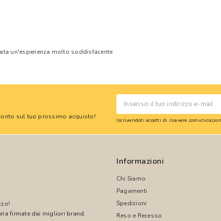
tata un'esperienza molto soddisfacente
 sconto sul tuo prossimo acquisto!
Iscrivendoti accetti di ricevere comunicazi
Informazioni
Chi Siamo
Pagamenti
Spedizioni
zzo!
ria firmate dai migliori brand.
Reso e Recesso