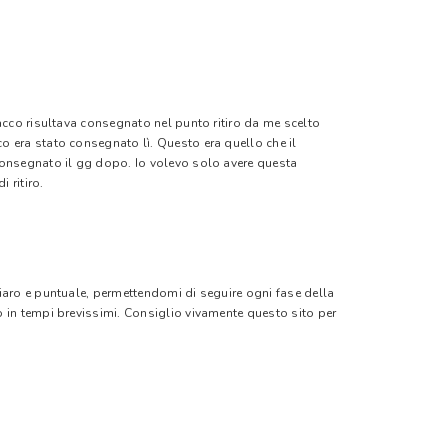
pacco risultava consegnato nel punto ritiro da me scelto
o era stato consegnato lì. Questo era quello che il
 consegnato il gg dopo. Io volevo solo avere questa
 ritiro.
hiaro e puntuale, permettendomi di seguire ogni fase della
o in tempi brevissimi. Consiglio vivamente questo sito per