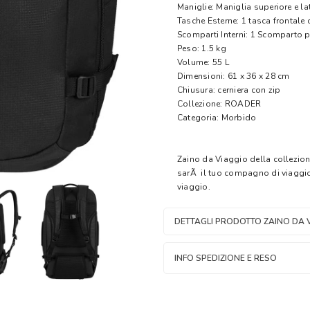
Maniglie: Maniglia superiore e l
Tasche Esterne: 1 tasca frontale 
Scomparti Interni: 1 Scomparto p
Peso: 1.5 kg
Volume: 55 L
Dimensioni: 61 x 36 x 28 cm
Chiusura: cerniera con zip
Collezione: ROADER
Categoria: Morbido
Zaino da Viaggio della collezio
sarÃ il tuo compagno di viaggio 
viaggio.
DETTAGLI PRODOTTO ZAINO DA V
INFO SPEDIZIONE E RESO