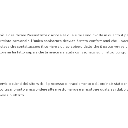
 pò a desiderare l'assistenza cliente alla quale mi sono rivolta in quanto il 
evisto personale. L'unica assistenza ricevuta è stato confermarmi che il pacc
stava che contattassero il corriere e gli avrebbero detto che il pacco veniva
tore mi ha fatto sapere che la merce era stata consegnato su un altro pungo di
vizio clienti del sito web. Il processo di tracciamento dell’ordine è stato c
e cortese, pronto a rispondere alle mie domande e a risolvere qualsiasi dubbi
ervizio offerto.