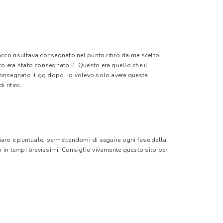
pacco risultava consegnato nel punto ritiro da me scelto
o era stato consegnato lì. Questo era quello che il
 consegnato il gg dopo. Io volevo solo avere questa
 ritiro.
hiaro e puntuale, permettendomi di seguire ogni fase della
o in tempi brevissimi. Consiglio vivamente questo sito per