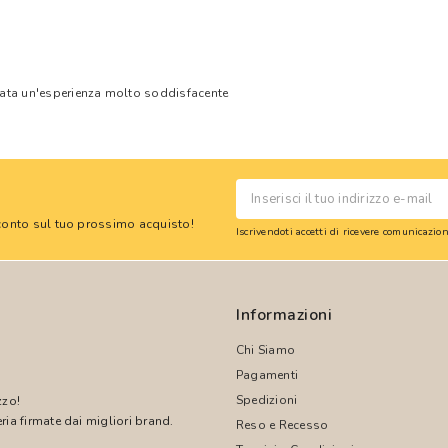
tata un'esperienza molto soddisfacente
 sconto sul tuo prossimo acquisto!
Iscrivendoti accetti di ricevere comunicazi
Informazioni
Chi Siamo
Pagamenti
Spedizioni
zzo!
ria firmate dai migliori brand.
Reso e Recesso