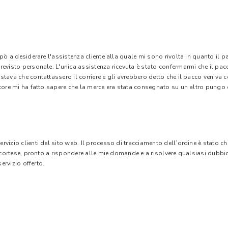
 pò a desiderare l'assistenza cliente alla quale mi sono rivolta in quanto il 
evisto personale. L'unica assistenza ricevuta è stato confermarmi che il pacc
stava che contattassero il corriere e gli avrebbero detto che il pacco veniva
tore mi ha fatto sapere che la merce era stata consegnato su un altro pungo di
vizio clienti del sito web. Il processo di tracciamento dell’ordine è stato c
e cortese, pronto a rispondere alle mie domande e a risolvere qualsiasi dubbi
ervizio offerto.