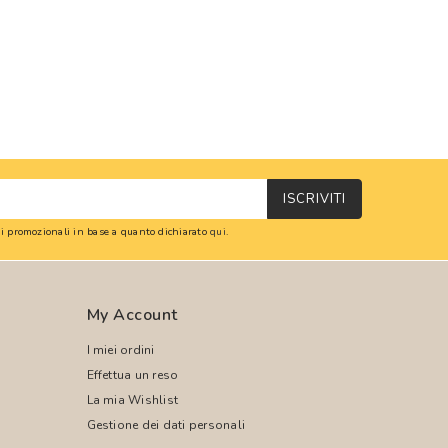
ISCRIVITI
oni promozionali in base a quanto dichiarato
qui
.
My Account
I miei ordini
Effettua un reso
La mia Wishlist
Gestione dei dati personali