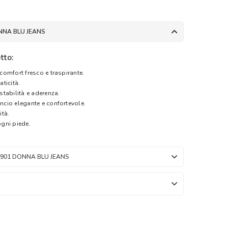
NNA BLU JEANS
tto:
comfort fresco e traspirante.
aticità.
tabilità e aderenza.
ncio elegante e confortevole.
ità.
ogni piede.
9901 DONNA BLU JEANS