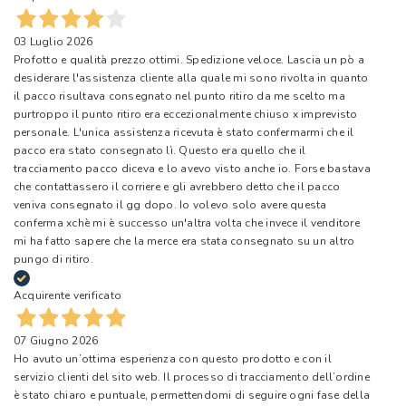
03 Luglio 2026
Profotto e qualità prezzo ottimi. Spedizione veloce. Lascia un pò a
desiderare l'assistenza cliente alla quale mi sono rivolta in quanto
il pacco risultava consegnato nel punto ritiro da me scelto ma
purtroppo il punto ritiro era eccezionalmente chiuso x imprevisto
personale. L'unica assistenza ricevuta è stato confermarmi che il
pacco era stato consegnato lì. Questo era quello che il
tracciamento pacco diceva e lo avevo visto anche io. Forse bastava
che contattassero il corriere e gli avrebbero detto che il pacco
veniva consegnato il gg dopo. Io volevo solo avere questa
conferma xchè mi è successo un'altra volta che invece il venditore
mi ha fatto sapere che la merce era stata consegnato su un altro
pungo di ritiro.
Acquirente verificato
07 Giugno 2026
Ho avuto un’ottima esperienza con questo prodotto e con il
servizio clienti del sito web. Il processo di tracciamento dell’ordine
è stato chiaro e puntuale, permettendomi di seguire ogni fase della