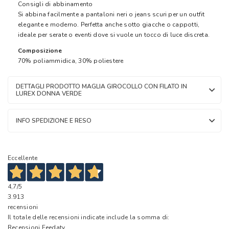
Consigli di abbinamento
Si abbina facilmente a pantaloni neri o jeans scuri per un outfit
elegante e moderno. Perfetta anche sotto giacche o cappotti,
ideale per serate o eventi dove si vuole un tocco di luce discreta.
Composizione
70% poliammidica, 30% poliestere
DETTAGLI PRODOTTO MAGLIA GIROCOLLO CON FILATO IN
LUREX DONNA VERDE
INFO SPEDIZIONE E RESO
Eccellente
4,7
/5
3.913
recensioni
Il totale delle recensioni indicate include la somma di:
Recensioni Feedaty