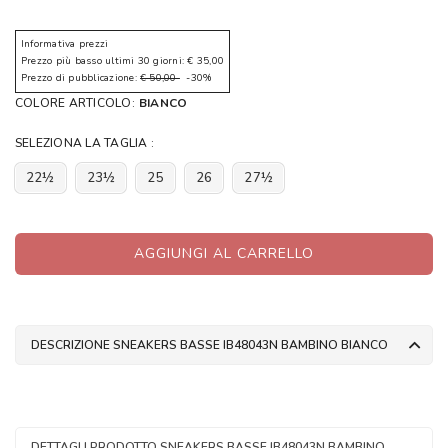
Informativa prezzi
Prezzo più basso ultimi 30 giorni: € 35,00
Prezzo di pubblicazione:
€ 50,00
-30%
COLORE ARTICOLO:
BIANCO
SELEZIONA LA TAGLIA :
22½
23½
25
26
27½
AGGIUNGI AL CARRELLO
DESCRIZIONE SNEAKERS BASSE IB48043N BAMBINO BIANCO
DETTAGLI PRODOTTO SNEAKERS BASSE IB48043N BAMBINO