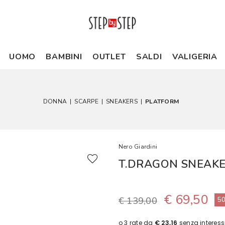
UOMO
BAMBINI
OUTLET
SALDI
VALIGERIA
DONNA
|
SCARPE
|
SNEAKERS
|
PLATFORM
Nero Giardini
T.DRAGON SNEAKE
€ 69,50
€ 139,00
5