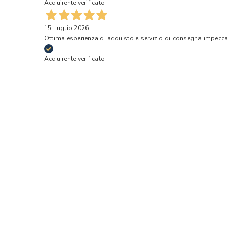
Acquirente verificato
15 Luglio 2026
Ottima esperienza di acquisto e servizio di consegna impecca
Acquirente verificato
11 Luglio 2026
buona ha soddisfatto la mia richiesta!
Acquirente verificato
08 Luglio 2026
Servizio ottimo.
Acquirente verificato
06 Luglio 2026
Tutto è andato molto bene!
Acquirente verificato