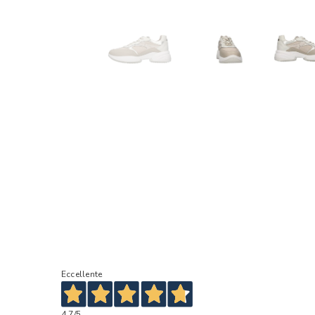
Eccellente
4,7
/5