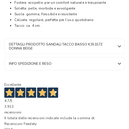
Fodera: ecopelle, per un comfort naturale e traspirante
Soletta: pelle, morbida e avvolgente
Suola: gomma, flessibile e resistente
Calzata: regolare, perfetta per l’uso quotidiano
Tacco: ca. 4 cm.
DETTAGLI PRODOTTO SANDALI TACCO BASSO K35157Z
DONNA BEIGE
INFO SPEDIZIONE E RESO
Eccellente
4,7
/5
3.913
recensioni
Il totale delle recensioni indicate include la somma di:
Recensioni Feedaty