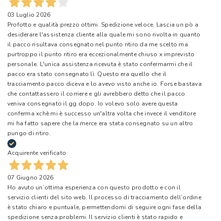
03 Luglio 2026
Profotto e qualità prezzo ottimi. Spedizione veloce. Lascia un pò a
desiderare l'assistenza cliente alla quale mi sono rivolta in quanto
il pacco risultava consegnato nel punto ritiro da me scelto ma
purtroppo il punto ritiro era eccezionalmente chiuso x imprevisto
personale. L'unica assistenza ricevuta è stato confermarmi che il
pacco era stato consegnato lì. Questo era quello che il
tracciamento pacco diceva e lo avevo visto anche io. Forse bastava
che contattassero il corriere e gli avrebbero detto che il pacco
veniva consegnato il gg dopo. Io volevo solo avere questa
conferma xchè mi è successo un'altra volta che invece il venditore
mi ha fatto sapere che la merce era stata consegnato su un altro
pungo di ritiro.
Acquirente verificato
07 Giugno 2026
Ho avuto un’ottima esperienza con questo prodotto e con il
servizio clienti del sito web. Il processo di tracciamento dell’ordine
è stato chiaro e puntuale, permettendomi di seguire ogni fase della
spedizione senza problemi. Il servizio clienti è stato rapido e