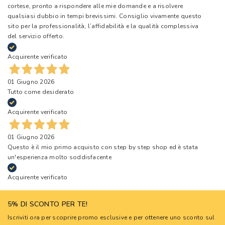
cortese, pronto a rispondere alle mie domande e a risolvere
qualsiasi dubbio in tempi brevissimi. Consiglio vivamente questo
sito per la professionalità, l’affidabilità e la qualità complessiva
del servizio offerto.
Acquirente verificato
01 Giugno 2026
Tutto come desiderato
Acquirente verificato
01 Giugno 2026
Questo è il mio primo acquisto con step by step shop ed è stata
un'esperienza molto soddisfacente
Acquirente verificato
5% DI SCONTO PER TE!
Iscriviti ora per scoprire promo esclusive e per ottenere uno sconto sul