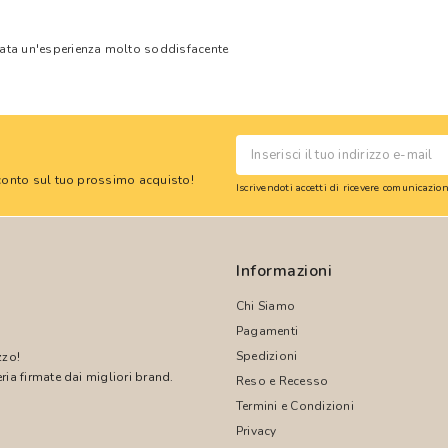
tata un'esperienza molto soddisfacente
 sconto sul tuo prossimo acquisto!
Iscrivendoti accetti di ricevere comunicazi
Informazioni
Chi Siamo
Pagamenti
Spedizioni
zzo!
ria firmate dai migliori brand.
Reso e Recesso
Termini e Condizioni
!
Privacy