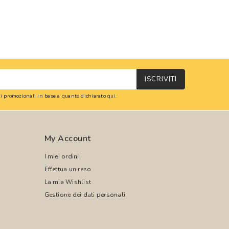
ISCRIVITI
oni promozionali in base a quanto dichiarato
qui
.
My Account
I miei ordini
Effettua un reso
La mia Wishlist
Gestione dei dati personali