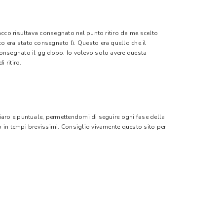
pacco risultava consegnato nel punto ritiro da me scelto
o era stato consegnato lì. Questo era quello che il
 consegnato il gg dopo. Io volevo solo avere questa
 ritiro.
hiaro e puntuale, permettendomi di seguire ogni fase della
o in tempi brevissimi. Consiglio vivamente questo sito per