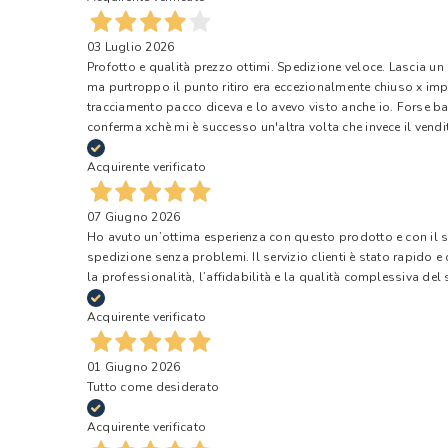
03 Luglio 2026
Profotto e qualità prezzo ottimi. Spedizione veloce. Lascia un
ma purtroppo il punto ritiro era eccezionalmente chiuso x impr
tracciamento pacco diceva e lo avevo visto anche io. Forse ba
conferma xchè mi è successo un'altra volta che invece il vendi
Acquirente verificato
07 Giugno 2026
Ho avuto un’ottima esperienza con questo prodotto e con il ser
spedizione senza problemi. Il servizio clienti è stato rapido 
la professionalità, l’affidabilità e la qualità complessiva del s
Acquirente verificato
01 Giugno 2026
Tutto come desiderato
Acquirente verificato