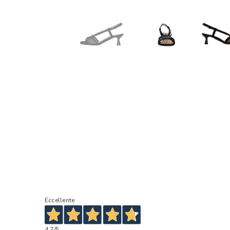
Eccellente
4,7
/5