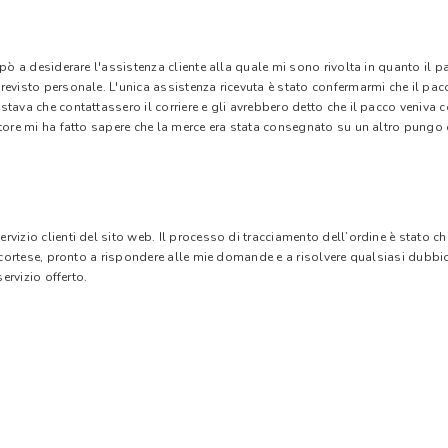
 pò a desiderare l'assistenza cliente alla quale mi sono rivolta in quanto il 
evisto personale. L'unica assistenza ricevuta è stato confermarmi che il pacc
stava che contattassero il corriere e gli avrebbero detto che il pacco veniva
tore mi ha fatto sapere che la merce era stata consegnato su un altro pungo di
vizio clienti del sito web. Il processo di tracciamento dell’ordine è stato c
e cortese, pronto a rispondere alle mie domande e a risolvere qualsiasi dubbi
ervizio offerto.