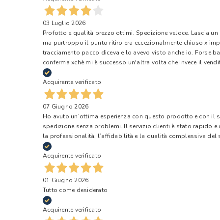
03 Luglio 2026
Profotto e qualità prezzo ottimi. Spedizione veloce. Lascia un
ma purtroppo il punto ritiro era eccezionalmente chiuso x impr
tracciamento pacco diceva e lo avevo visto anche io. Forse ba
conferma xchè mi è successo un'altra volta che invece il vendi
Acquirente verificato
07 Giugno 2026
Ho avuto un’ottima esperienza con questo prodotto e con il ser
spedizione senza problemi. Il servizio clienti è stato rapido 
la professionalità, l’affidabilità e la qualità complessiva del s
Acquirente verificato
01 Giugno 2026
Tutto come desiderato
Acquirente verificato