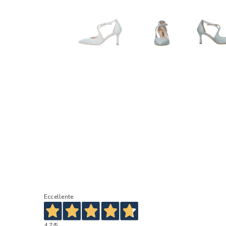
Eccellente
4,7
/5