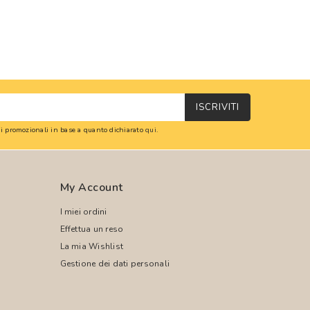
ISCRIVITI
oni promozionali in base a quanto dichiarato
qui
.
My Account
I miei ordini
Effettua un reso
La mia Wishlist
Gestione dei dati personali