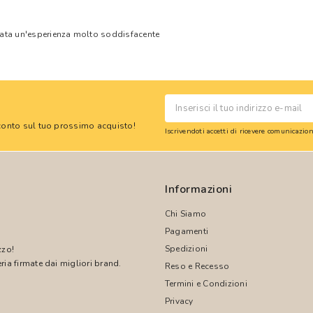
tata un'esperienza molto soddisfacente
 sconto sul tuo prossimo acquisto!
Iscrivendoti accetti di ricevere comunicazi
Informazioni
Chi Siamo
Pagamenti
Spedizioni
zzo!
ria firmate dai migliori brand.
Reso e Recesso
Termini e Condizioni
!
Privacy