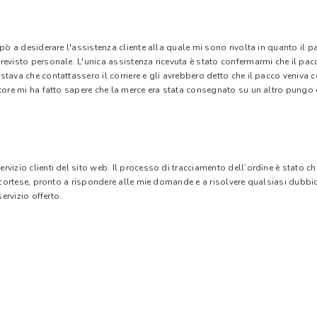
 pò a desiderare l'assistenza cliente alla quale mi sono rivolta in quanto il 
evisto personale. L'unica assistenza ricevuta è stato confermarmi che il pacc
stava che contattassero il corriere e gli avrebbero detto che il pacco veniva
tore mi ha fatto sapere che la merce era stata consegnato su un altro pungo di
vizio clienti del sito web. Il processo di tracciamento dell’ordine è stato c
e cortese, pronto a rispondere alle mie domande e a risolvere qualsiasi dubbi
ervizio offerto.