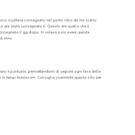
pacco risultava consegnato nel punto ritiro da me scelto
o era stato consegnato lì. Questo era quello che il
 consegnato il gg dopo. Io volevo solo avere questa
 ritiro.
hiaro e puntuale, permettendomi di seguire ogni fase della
o in tempi brevissimi. Consiglio vivamente questo sito per